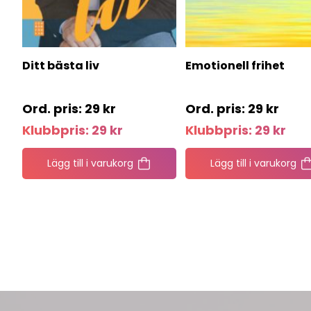
Ditt bästa liv
Emotionell frihet
29
kr
29
kr
Klubbpris:
29
kr
Klubbpris:
29
kr
Lägg till i varukorg
Lägg till i varukorg