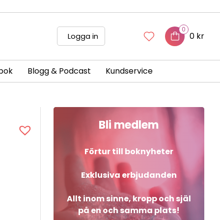
0
0 kr
Logga in
bok
Blogg & Podcast
Kundservice
Bli medlem
Förtur till boknyheter
Exklusiva erbjudanden
Allt inom sinne, kropp och själ
på en och samma plats!