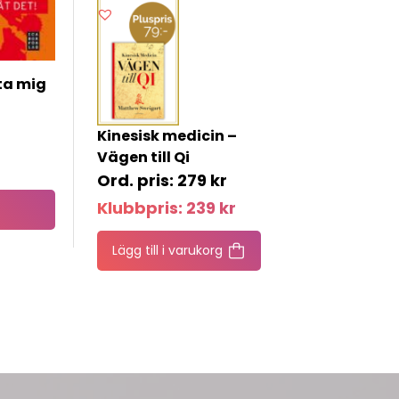
ta mig
Kinesisk medicin –
Vägen till Qi
279
kr
Klubbpris:
239
kr
Lägg till i varukorg