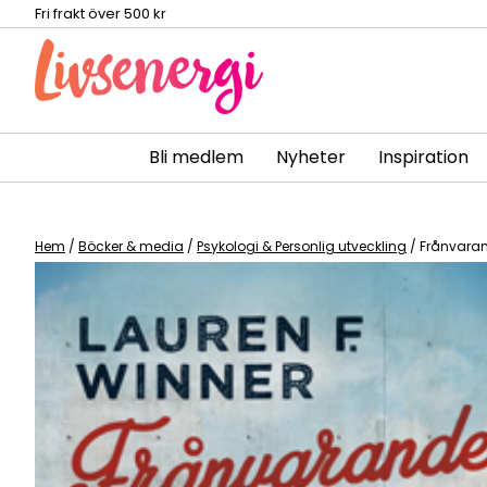
Fri frakt över 500 kr
Bli medlem
Nyheter
Inspiration
Skip
to
content
Hem
/
Böcker & media
/
Psykologi & Personlig utveckling
/ Frånvarand