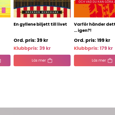
En gyllene biljett till livet
Varför händer det
… igen?!
39
kr
199
kr
Klubbpris:
39
kr
Klubbpris:
179
kr
Läs mer
Läs mer