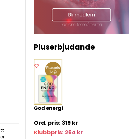
Bli medlem
Läs om förmånerna
Pluserbjudande
God energi
319
kr
att
Klubbpris:
264
kr
ter