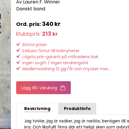
Av Lauren F. Winner
Danskt band
340
kr
213
Klubbpris:
kr
Bättre priser
Exklusiv förtur till boknyheter
Lägsta pris-garanti på månadens bok
Ingen avgift / ingen bindningstid
Medlemstidning 12 ggr/år och mycket mer...
Lägg till i varukorg
Beskrivning
Produktinfo
Jag tvivlar, jag är osäker, jag är rastlös, benägen till 
irra. Och likafullt finns där ett heligt sken som avbry