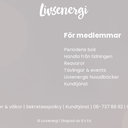
För medlemmar
Periodens bok
Handla från tidningen
Reavaror
Tävlingar & events
Livsenergis huvudböcker
Kundtjänst
 & villkor
|
Sekretesspolicy
|
Kundtjänst
|
08-737 86 92
|
©
Livsenergi | Skapad av
It’s Ed