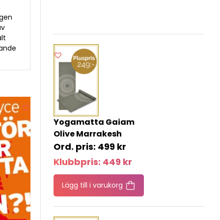
egen
av
lt
rande
Yogamatta Gaiam
Olive Marrakesh
499
kr
Klubbpris:
449
kr
Lägg till i varukorg