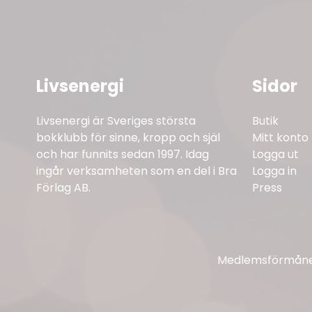
Livsenergi
Sidor
Livsenergi är Sveriges största
Butik
bokklubb för sinne, kropp och själ
Mitt konto
och har funnits sedan 1997. Idag
Logga ut
ingår verksamheten som en del i Bra
Logga in
Förlag AB.
Press
Medlemsförmåner