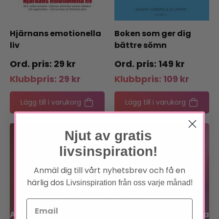
Hjärnans emotionella
Boken som ger dig
liv
bättre sömn
29
kr
149
kr
Klubbpris:
29
kr
Klubbpris:
109
kr
Lägg till i varukorg
Lägg till i varukorg
Njut av gratis
Bli medlem
livsinspiration!
Förtur till boknyheter
Anmäl dig till vårt nyhetsbrev och få en
härlig dos
Livsinspiration från oss varje månad!
Exklusiva erbjudanden
Allt inom sinne, kropp och själ på en och samma