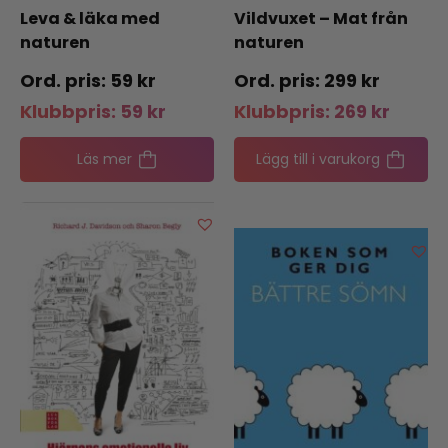
Leva & läka med
Vildvuxet – Mat från
naturen
naturen
59
kr
299
kr
Klubbpris:
59
kr
Klubbpris:
269
kr
Läs mer
Lägg till i varukorg