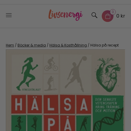
0
0 kr
Skip
to
content
Hem
/
Böcker & media
/
Hälsa & Kosthållning
/ Hälsa på recept