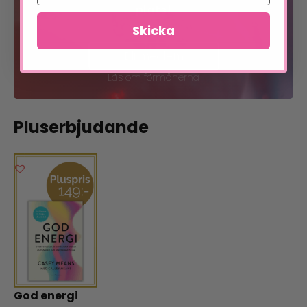
plats!
Skicka
Bli medlem
Läs om förmånerna
Pluserbjudande
God energi