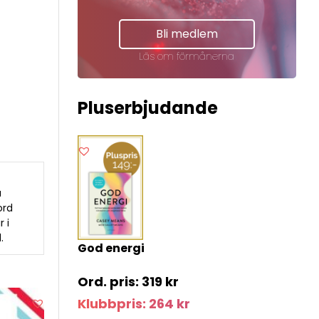
Bli medlem
Läs om förmånerna
Pluserbjudande
a
ord
 i
.
God energi
319
kr
Klubbpris:
264
kr