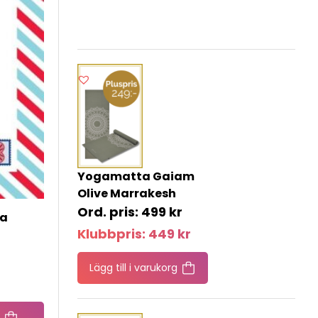
Yogamatta Gaiam
Olive Marrakesh
499
kr
ta
Klubbpris:
449
kr
Lägg till i varukorg