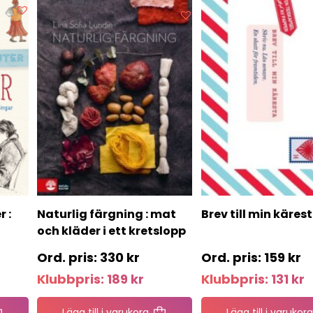
 :
Naturlig färgning : mat
Brev till min käres
och kläder i ett kretslopp
330
kr
159
kr
Klubbpris:
189
kr
Klubbpris:
131
kr
Lägg till i varukorg
Lägg till i varukorg