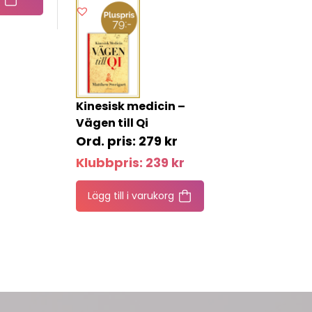
Kinesisk medicin –
Vägen till Qi
279
kr
Klubbpris:
239
kr
Lägg till i varukorg