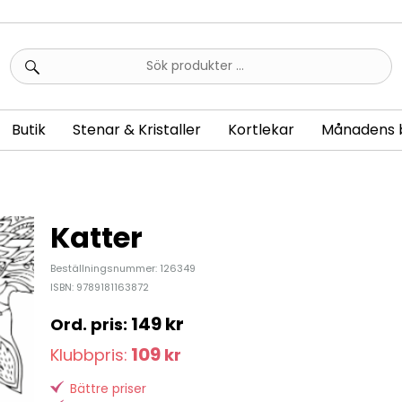
Sök
efter:
Butik
Stenar & Kristaller
Kortlekar
Månadens 
Katter
Beställningsnummer: 126349
ISBN: 9789181163872
149
kr
109
Klubbpris:
kr
Bättre priser