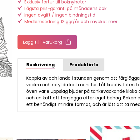
Exklusiv förtur till boknyheter
Lägsta pris-garanti på månadens bok
Ingen avgift / ingen bindningstid
Medlemstidning 12 ggr/år och mycket mer...
Lägg till i varukorg
Beskrivning
Produktinfo
Koppla av och landa i stunden genom att färglägga
vackra och rofyllda kattmönster. Låt kreativiteten t
över! Varje uppslag bjuder på tankeväckande kloka 
och en katt att färglägga efter eget behag. Boken är
ett behändigt mindre format, och är lätt att ta med