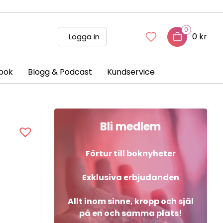
0
0 kr
Logga in
bok
Blogg & Podcast
Kundservice
Bli medlem
Förtur till boknyheter
Exklusiva erbjudanden
Allt inom sinne, kropp och själ
på en och samma plats!