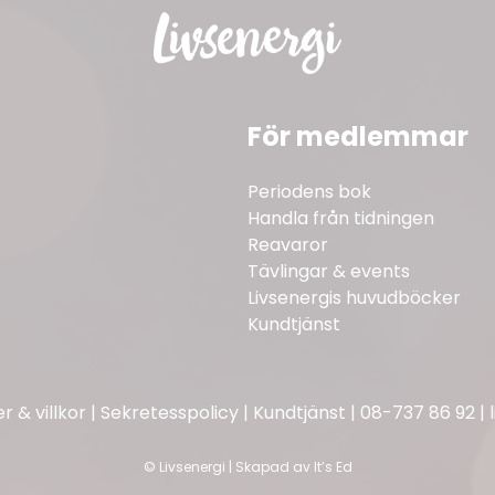
För medlemmar
Periodens bok
Handla från tidningen
Reavaror
Tävlingar & events
Livsenergis huvudböcker
Kundtjänst
 & villkor
|
Sekretesspolicy
|
Kundtjänst
|
08-737 86 92
|
©
Livsenergi | Skapad av
It’s Ed