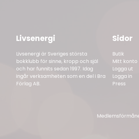
Livsenergi
Sidor
Livsenergi är Sveriges största
Butik
bokklubb för sinne, kropp och själ
Mitt konto
och har funnits sedan 1997. Idag
Logga ut
ingår verksamheten som en del i Bra
Logga in
Förlag AB.
Press
Medlemsförmåner