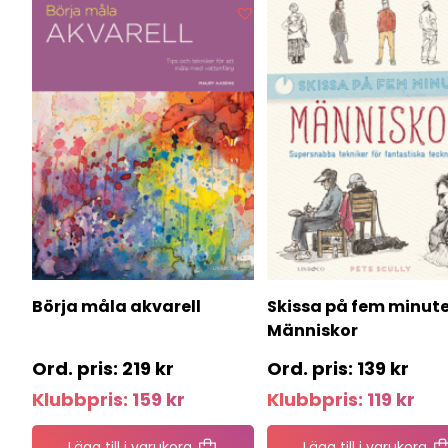
Börja måla akvarell
Skissa på fem minuter
Människor
219
kr
139
kr
Klubbpris:
159
kr
Klubbpris:
119
kr
Lägg till i varukorg
Lägg till i varukorg