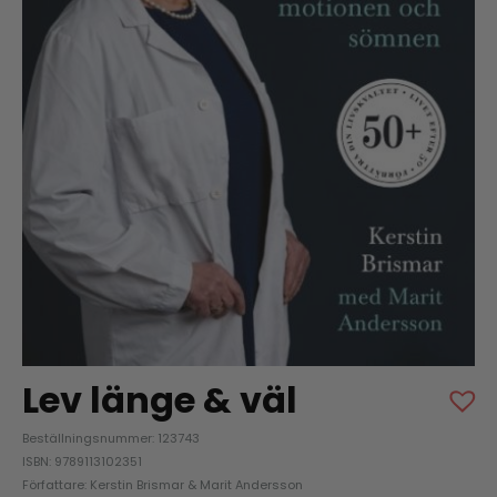
Lev länge & väl
Beställningsnummer: 123743
ISBN: 9789113102351
Författare: Kerstin Brismar & Marit Andersson