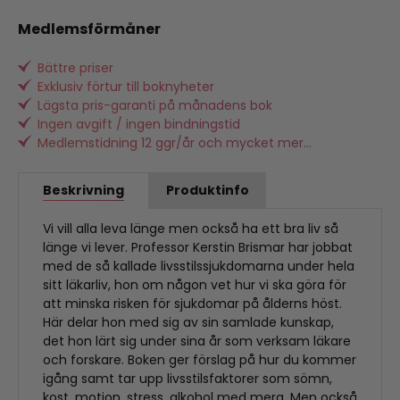
Medlemsförmåner
Bättre priser
Exklusiv förtur till boknyheter
Lägsta pris-garanti på månadens bok
Ingen avgift / ingen bindningstid
Medlemstidning 12 ggr/år och mycket mer...
Beskrivning
Produktinfo
Vi vill alla leva länge men också ha ett bra liv så
länge vi lever. Professor Kerstin Brismar har jobbat
med de så kallade livsstilssjukdomarna under hela
sitt läkarliv, hon om någon vet hur vi ska göra för
att minska risken för sjukdomar på ålderns höst.
Här delar hon med sig av sin samlade kunskap,
det hon lärt sig under sina år som verksam läkare
och forskare. Boken ger förslag på hur du kommer
igång samt tar upp livsstilsfaktorer som sömn,
kost, motion, stress, alkohol med mera. Men också