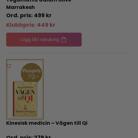
Marrakesh
499
kr
Klubbpris:
449
kr
Lägg till i varukorg
Kinesisk medicin – Vägen till Qi
279
kr