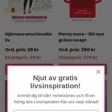
Hjärnans emotionella
Plenty more – 150 nya
liv
gröna recept
29
kr
350
kr
Klubbpris:
29
kr
Klubbpris:
279
kr
Lägg till i varukorg
Lägg till i varukorg
Njut av gratis
livsinspiration!
Bli medlem
Anmäl dig till vårt nyhetsbrev och få en
härlig dos
Livsinspiration från oss varje månad!
Förtur till boknyheter