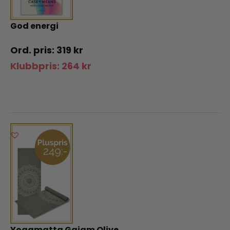
God energi
319
kr
Klubbpris:
264
kr
Yogamatta Gaiam Olive