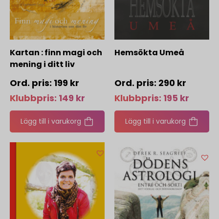
Kartan : finn magi och
Hemsökta Umeå
mening i ditt liv
199
kr
290
kr
Klubbpris:
149
kr
Klubbpris:
195
kr
Lägg till i varukorg
Lägg till i varukorg