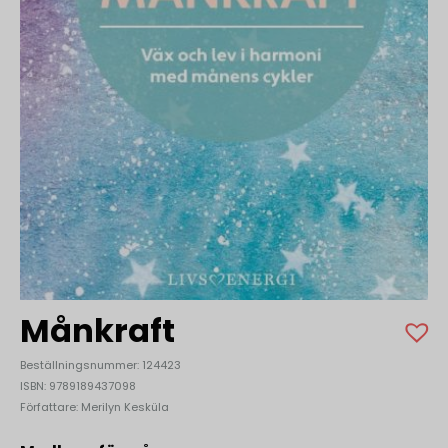
Månkraft
Beställningsnummer: 124423
ISBN: 9789189437098
Författare: Merilyn Kesküla