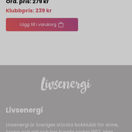
279
kr
Klubbpris:
239
kr
Lägg till i varukorg
Livsenergi
Livsenergi är Sveriges största bokklubb för sinne,
kropp och själ och har funnits sedan 1997. Idag