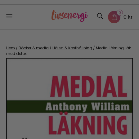
0
0 kr
Skip
to
content
Hem
/
Böcker & media
/
Hälsa & Kosthållning
/ Medial läkning Läk
med detox