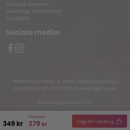
Tävlingar & events
Livsenergis huvudböcker
Kundtjänst
Sociala medier
Medlemsförmåner & villkor
|
Sekretesspolicy
|
Kundtjänst
|
08-737 86 92
|
livsenergi@fsys.se
©
Livsenergi | Skapad av
It’s Ed
Klubbpris:
Lägg till i varukorg
349
kr
279
kr