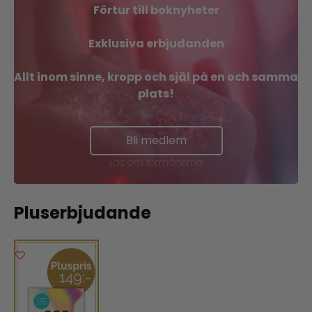
Förtur till boknyheter
Exklusiva erbjudanden
Allt inom sinne, kropp och själ på en och samma
plats!
Bli medlem
Läs om förmånerna
Pluserbjudande