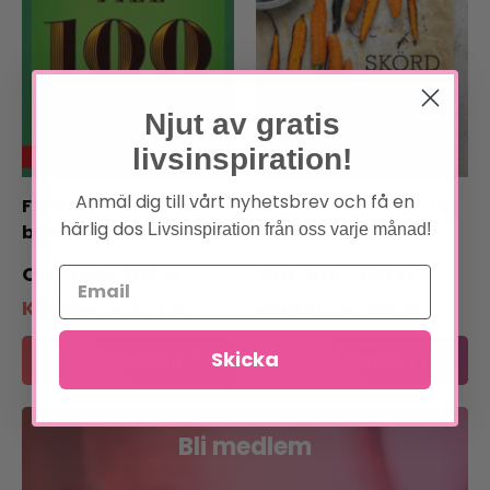
Njut av gratis
livsinspiration!
Anmäl dig till vårt nyhetsbrev och få en
Frisk till 100 : Hälsan i
Skörd : 600 recepttips
härlig dos
Livsinspiration från oss varje månad!
behåll hela långa livet
från Ekolådan
299
kr
330
kr
Klubbpris:
227
kr
Klubbpris:
199
kr
Skicka
Lägg till i varukorg
Lägg till i varukorg
Bli medlem