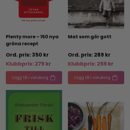
Plenty more – 150 nya
Mat som gör gott
gröna recept
350
kr
289
kr
Klubbpris:
279
kr
Klubbpris:
259
kr
Lägg till i varukorg
Lägg till i varukorg