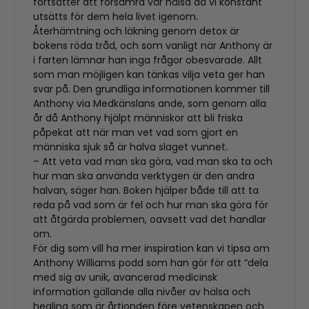
fortsätter att försämra vår hälsa då vi konstant
utsätts för dem hela livet igenom.
Återhämtning och läkning genom detox är
bokens röda tråd, och som vanligt när Anthony är
i farten lämnar han inga frågor obesvarade. Allt
som man möjligen kan tänkas vilja veta ger han
svar på. Den grundliga informationen kommer till
Anthony via Medkänslans ande, som genom alla
år då Anthony hjälpt människor att bli friska
påpekat att när man vet vad som gjort en
människa sjuk så är halva slaget vunnet.
– Att veta vad man ska göra, vad man ska ta och
hur man ska använda verktygen är den andra
halvan, säger han. Boken hjälper både till att ta
reda på vad som är fel och hur man ska göra för
att åtgärda problemen, oavsett vad det handlar
om.
För dig som vill ha mer inspiration kan vi tipsa om
Anthony Williams podd som han gör för att ”dela
med sig av unik, avancerad medicinsk
information gällande alla nivåer av hälsa och
healing som är årtionden före vetenskapen och