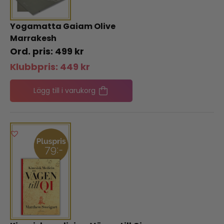
Yogamatta Gaiam Olive
Marrakesh
499
kr
Klubbpris:
449
kr
Lägg till i varukorg