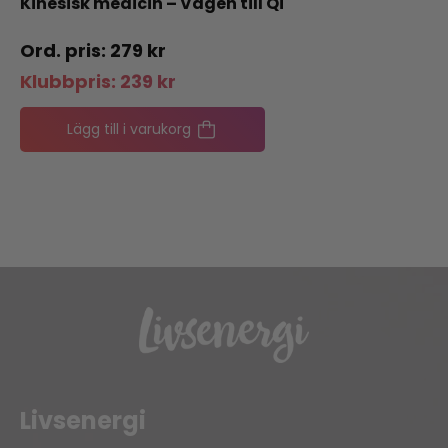
Kinesisk medicin – Vägen till Qi
279
kr
Klubbpris:
239
kr
Lägg till i varukorg
Livsenergi