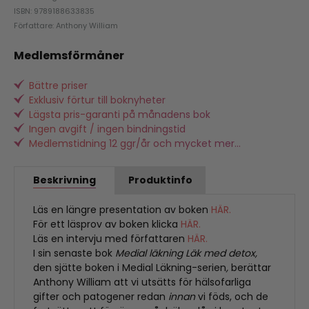
ISBN: 9789188633835
Författare: Anthony William
Medlemsförmåner
Bättre priser
Exklusiv förtur till boknyheter
Lägsta pris-garanti på månadens bok
Ingen avgift / ingen bindningstid
Medlemstidning 12 ggr/år och mycket mer...
Beskrivning
Produktinfo
Läs en längre presentation av boken
HÄR.
För ett läsprov av boken klicka
HÄR.
Läs en intervju med författaren
HÄR.
I sin senaste bok
Medial läkning Läk med detox,
den sjätte boken i Medial Läkning-serien
,
berättar
Anthony William att vi utsätts för hälsofarliga
gifter och patogener redan
innan
vi föds, och de