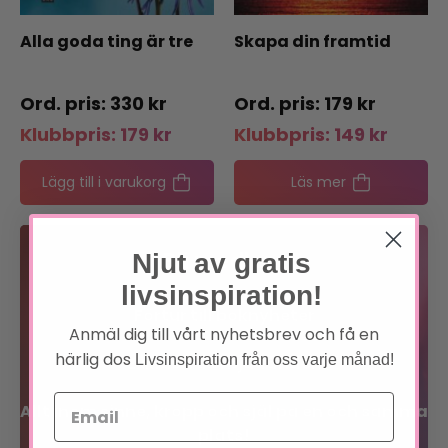
Alla goda ting är tre
Skapa din framtid
330
kr
179
kr
Klubbpris:
179
kr
Klubbpris:
149
kr
Lägg till i varukorg
Läs mer
Bli medlem
Njut av gratis
livsinspiration!
Förtur till boknyheter
Anmäl dig till vårt nyhetsbrev och få en
härlig dos
Livsinspiration från oss varje månad!
Exklusiva erbjudanden
Allt inom sinne, kropp och själ på en och samma
plats!