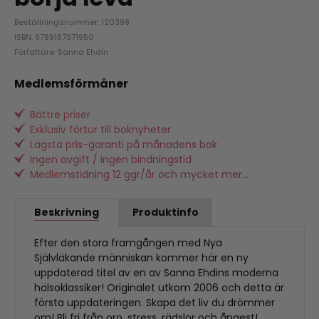
Beställningsnummer: 120399
ISBN: 9789187371950
Författare: Sanna Ehdin
Medlemsförmåner
Bättre priser
Exklusiv förtur till boknyheter
Lägsta pris-garanti på månadens bok
Ingen avgift / ingen bindningstid
Medlemstidning 12 ggr/år och mycket mer...
Beskrivning
Produktinfo
Efter den stora framgången med Nya
Självläkande människan kommer här en ny
uppdaterad titel av en av Sanna Ehdins moderna
hälsoklassiker! Originalet utkom 2006 och detta är
första uppdateringen. Skapa det liv du drömmer
om! Bli fri från oro, stress, rädslor och ångest!