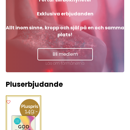
Exklusiva erbjudanden
Skicka
Allt inom sinne, kropp och själ på en och samma
plats!
Bli medlem
Läs om förmånerna
Pluserbjudande