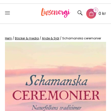
0
0 kr
Skip
to
content
Hem
/
Böcker & media
/
Ande & Själ
/ Schamanska ceremonier