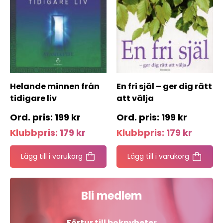
Helande minnen från
En fri själ – ger dig rätt
tidigare liv
att välja
199
kr
199
kr
Klubbpris:
179
kr
Klubbpris:
179
kr
Lägg till i varukorg
Lägg till i varukorg
Njut av gratis
livsinspiration!
Bli medlem
Anmäl dig till vårt nyhetsbrev och få en
härlig dos
Livsinspiration från oss varje månad!
Förtur till boknyheter