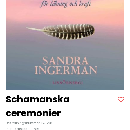
Schamanska
ceremonier
Beställningsnummer: 123728
ISBN: 9789188633613