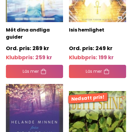
Möt dina andliga
Isis hemlighet
guider
289
kr
249
kr
Klubbpris:
259
kr
Klubbpris:
199
kr
Läs mer
Läs mer