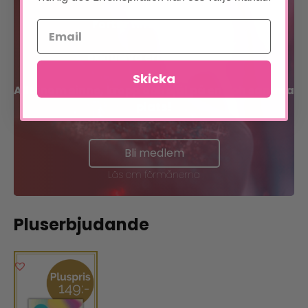
Förtur till boknyheter
Exklusiva erbjudanden
Skicka
Allt inom sinne, kropp och själ på en och samma
plats!
Bli medlem
Läs om förmånerna
Pluserbjudande