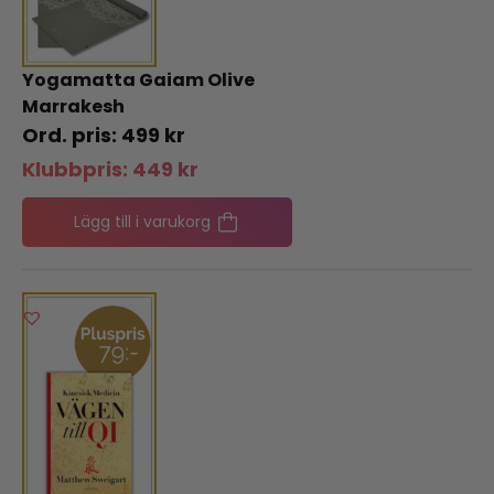
Yogamatta Gaiam Olive
Marrakesh
499
kr
Klubbpris:
449
kr
Lägg till i varukorg