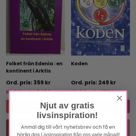
Folket från Edenia : en
Koden
kontinent i Arktis
359
kr
249
kr
Klubbpris:
249
kr
Klubbpris:
199
kr
Njut av gratis
Lägg till i varukorg
Läs mer
livsinspiration!
Anmäl dig till vårt nyhetsbrev och få en
Bli medlem
härlig dos
Livsinspiration från oss varje månad!