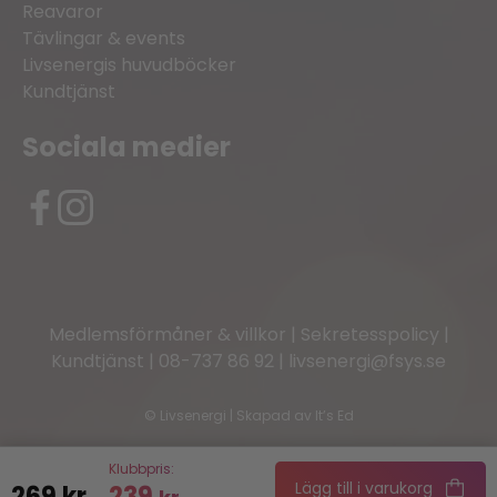
Reavaror
Tävlingar & events
Livsenergis huvudböcker
Kundtjänst
Sociala medier
Medlemsförmåner & villkor
|
Sekretesspolicy
|
Kundtjänst
|
08-737 86 92
|
livsenergi@fsys.se
©
Livsenergi | Skapad av
It’s Ed
Klubbpris:
Lägg till i varukorg
269
kr
239