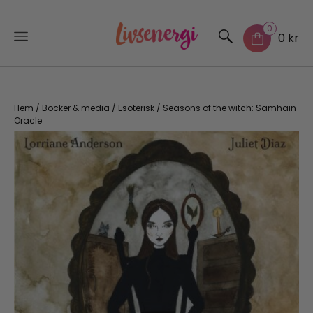
0
0 kr
Skip
to
content
Hem
/
Böcker & media
/
Esoterisk
/ Seasons of the witch: Samhain
Oracle