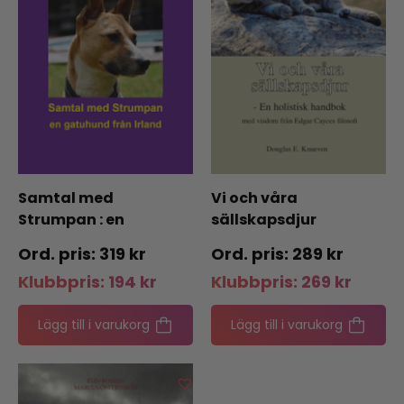
Samtal med
Vi och våra
Strumpan : en
sällskapsdjur
gatuhund från Irland
319
kr
289
kr
Klubbpris:
194
kr
Klubbpris:
269
kr
Lägg till i varukorg
Lägg till i varukorg