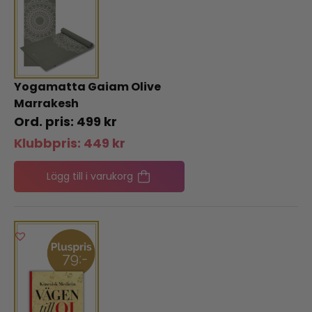
Yogamatta Gaiam Olive
Marrakesh
499
kr
Klubbpris:
449
kr
Lägg till i varukorg