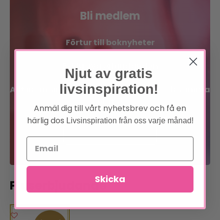
Bli medlem
Förtur till boknyheter
Exklusiva erbjudanden
Njut av gratis
livsinspiration!
Allt inom sinne, kropp och själ på en och samma
plats!
Anmäl dig till vårt nyhetsbrev och få en
härlig dos
Livsinspiration från oss varje månad!
Bli medlem
Läs om förmånerna
Skicka
Pluserbjudande