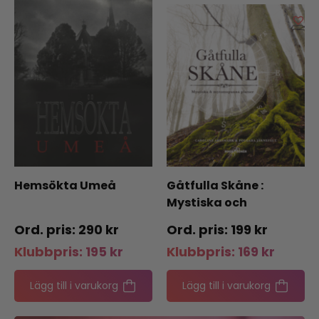
Hemsökta Umeå
Gåtfulla Skåne :
Mystiska och
mytomspunna platser
290
kr
199
kr
Klubbpris:
195
kr
Klubbpris:
169
kr
Lägg till i varukorg
Lägg till i varukorg