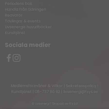
Periodens bok
Handla från tidningen
Reavaror
Tävlingar & events
Livsenergis huvudböcker
Kundtjänst
Sociala medier
Medlemsförmåner & villkor
|
Sekretesspolicy
|
Kundtjänst
|
08-737 86 92
|
livsenergi@fsys.se
©
Livsenergi | Skapad av
It’s Ed