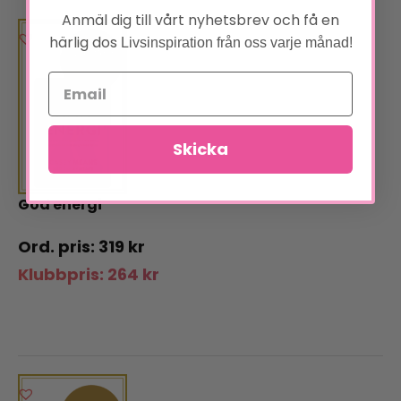
Anmäl dig till vårt nyhetsbrev och få en
härlig dos
Livsinspiration från oss varje månad!
Skicka
God energi
319
kr
Klubbpris:
264
kr