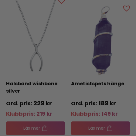
Halsband wishbone
Ametistspets hänge
silver
229
kr
189
kr
Klubbpris:
219
kr
Klubbpris:
149
kr
Läs mer
Läs mer