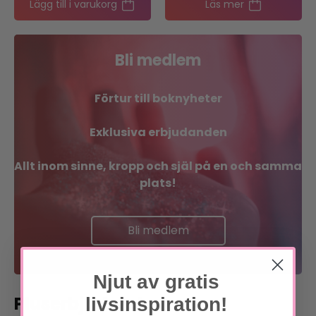
Lägg till i varukorg
Läs mer
Bli medlem
Förtur till boknyheter
Exklusiva erbjudanden
Allt inom sinne, kropp och själ på en och samma
plats!
Bli medlem
Läs om förmånerna
Njut av gratis
Pluserbjudande
livsinspiration!