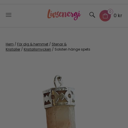
0
0 kr
Skip
to
content
Hem
/
För dig & hemmet
/
Stenar &
Kristaller
/
Kristallsmycken
/ Solsten hänge spets