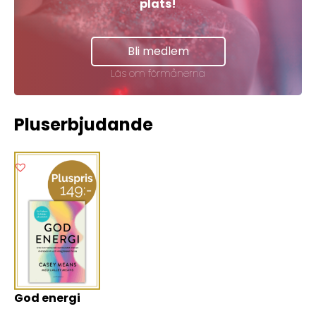
plats!
Bli medlem
Läs om förmånerna
Pluserbjudande
God energi