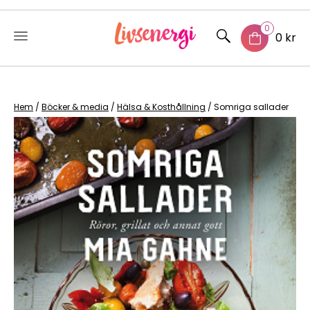
0
0 kr
Skip
to
content
Hem
/
Böcker & media
/
Hälsa & Kosthållning
/ Somriga sallader