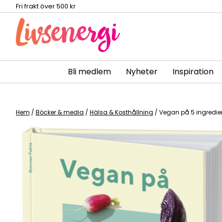
Fri frakt över 500 kr
Bli medlem
Nyheter
Inspiration
Skip
to
content
Hem
/
Böcker & media
/
Hälsa & Kosthållning
/ Vegan på 5 ingredie