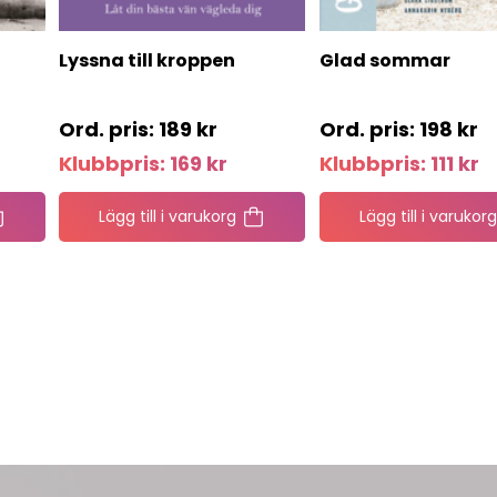
Lyssna till kroppen
Glad sommar
189
kr
198
kr
Klubbpris:
169
kr
Klubbpris:
111
kr
Lägg till i varukorg
Lägg till i varukorg