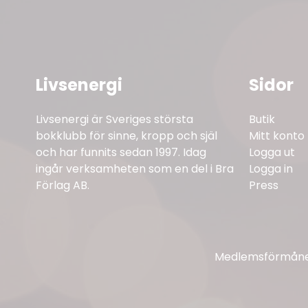
Livsenergi
Sidor
Livsenergi är Sveriges största
Butik
bokklubb för sinne, kropp och själ
Mitt konto
och har funnits sedan 1997. Idag
Logga ut
ingår verksamheten som en del i Bra
Logga in
Förlag AB.
Press
Medlemsförmåner