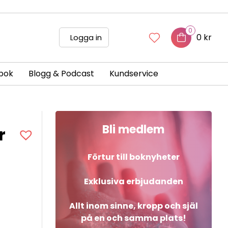
0
0 kr
Logga in
bok
Blogg & Podcast
Kundservice
Bli medlem
r
Förtur till boknyheter
Exklusiva erbjudanden
Allt inom sinne, kropp och själ
på en och samma plats!