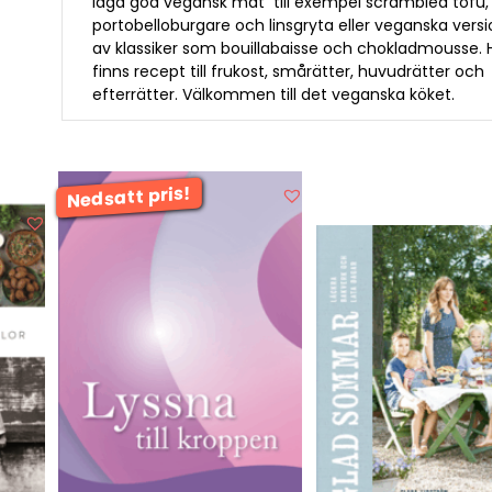
laga god vegansk mat  till exempel scrambled tofu,
portobelloburgare och linsgryta eller veganska vers
av klassiker som bouillabaisse och chokladmousse. 
finns recept till frukost, smårätter, huvudrätter och
efterrätter. Välkommen till det veganska köket.