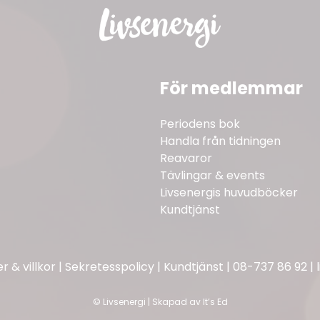
För medlemmar
Periodens bok
Handla från tidningen
Reavaror
Tävlingar & events
Livsenergis huvudböcker
Kundtjänst
 & villkor
|
Sekretesspolicy
|
Kundtjänst
|
08-737 86 92
|
©
Livsenergi | Skapad av
It’s Ed