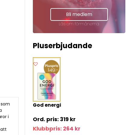
Bli medlem
Läs om förmånerna
Pluserbjudande
s som
God energi
a
ror i
319
kr
Klubbpris:
264
kr
att