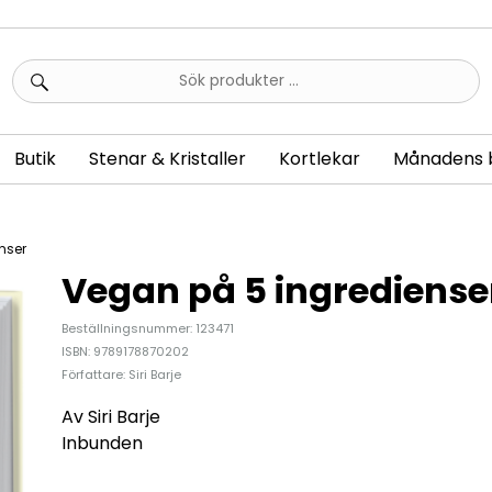
Sök
efter:
Butik
Stenar & Kristaller
Kortlekar
Månadens 
nser
Vegan på 5 ingrediense
Beställningsnummer: 123471
ISBN: 9789178870202
Författare: Siri Barje
Av Siri Barje
Inbunden