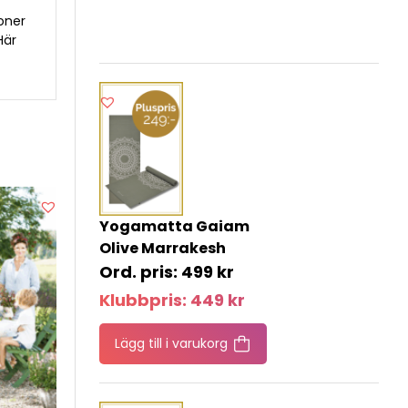
ioner
Här
Yogamatta Gaiam
Olive Marrakesh
499
kr
Klubbpris:
449
kr
Lägg till i varukorg