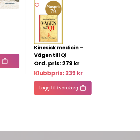
Kinesisk medicin –
Vägen till Qi
279
kr
Klubbpris:
239
kr
Lägg till i varukorg