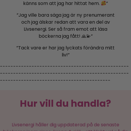
känns som att jag har hittat hem.
”
”Jag ville bara säga jag är ny prenumerant
och jag älskar redan att vara en del av
Livsenergi. Ser så fram emot att läsa
böckerna jag fått! 🙏💫”
”Tack vare er har jag lyckats förändra mitt
liv!”
-------------------------------------------------
-------------------------------------------------
------------------------------------------
Hur vill du handla?
Livsenergi håller dig uppdaterad på de senaste