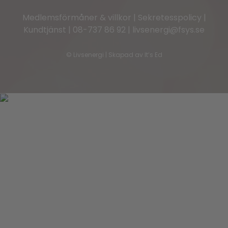
Medlemsförmåner & villkor
|
Sekretesspolicy
|
Kundtjänst
|
08-737 86 92
|
livsenergi@fsys.se
©
Livsenergi | Skapad av
It’s Ed