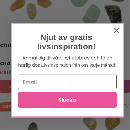
Njut av gratis
Citrin
Prehnit
livsinspiration!
Anmäl dig till vårt nyhetsbrev och få en
59
kr
59
kr
härlig dos
Livsinspiration från oss varje månad!
Klubbpris:
49
kr
Klubbpris:
49
kr
Lägg till i varukorg
Lägg till i varukorg
Skicka