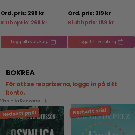
299
kr
219
kr
bpris:
269
kr
Klubbpris:
189
kr
Klub
Lägg till i varukorg
Lägg till i varukorg
BOKREA
För att se reapriserna, logga in på ditt
konto.
Visa alla Reavaror