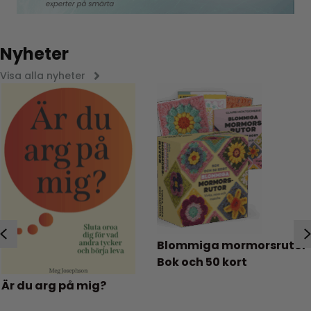
Nyheter
Visa alla nyheter
Previous
Blommiga mormorsrutor
Bok och 50 kort
Vag
u arg på mig?