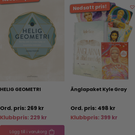
HELIG GEOMETRI
Änglapaket Kyle Gray
269
kr
498
kr
Klubbpris:
229
kr
Klubbpris:
399
kr
Lägg till i varukorg