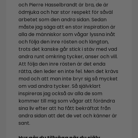
och Pierre Hasselbrandt är bra, de är
ödmjuka och har stor respekt för såväl
arbetet som den andra sidan. Sedan
måste jag säga att en stor inspiration är
alla de människor som vågar lyssna inåt
och följa den inre rösten och längtan,
trots det kanske går stick i stäv med vad
andra runt omkring tycker, anser och vill.
Att följa den inre rösten är det enda
rätta, den leder en inte fel. Men det krävs
mod och att man inte bryr sig så mycket
om vad andra tycker. Så självklart
inspireras jag också av alla de som
kommer till mig som vågar att förändra
sina liv efter att ha fått bekräftat från
andra sidan att det de vet och känner är
sant.
Hur går du tillväga när du själv