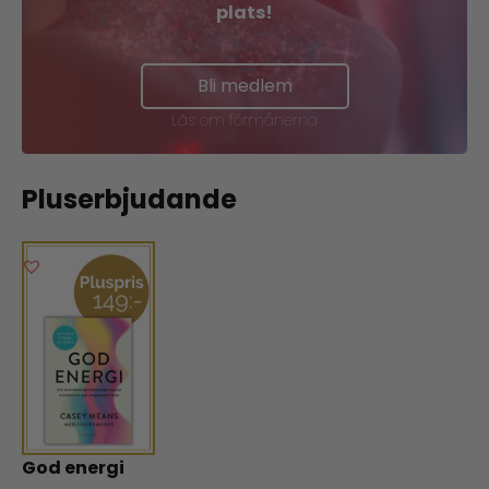
plats!
Bli medlem
Läs om förmånerna
Pluserbjudande
God energi