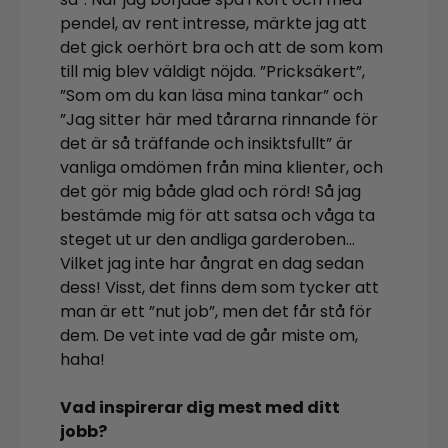
pendel, av rent intresse, märkte jag att
det gick oerhört bra och att de som kom
till mig blev väldigt nöjda. ”Pricksäkert”,
”Som om du kan läsa mina tankar” och
”Jag sitter här med tårarna rinnande för
det är så träffande och insiktsfullt” är
vanliga omdömen från mina klienter, och
det gör mig både glad och rörd! Så jag
bestämde mig för att satsa och våga ta
steget ut ur den andliga garderoben…
Vilket jag inte har ångrat en dag sedan
dess! Visst, det finns dem som tycker att
man är ett ”nut job”, men det får stå för
dem. De vet inte vad de går miste om,
haha!
Vad inspirerar dig mest med ditt
jobb?