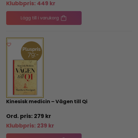
Klubbpris:
449
kr
Lägg till i varukorg
Kinesisk medicin – Vägen till Qi
279
kr
Klubbpris:
239
kr