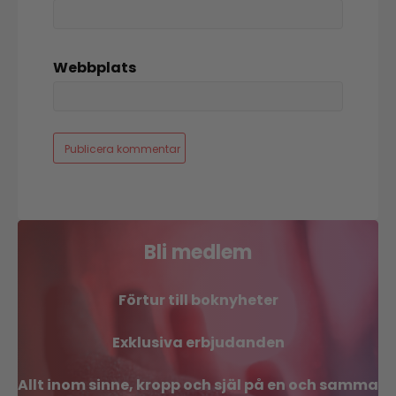
Webbplats
Bli medlem
Förtur till boknyheter
Exklusiva erbjudanden
Allt inom sinne, kropp och själ på en och samma