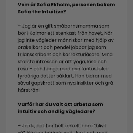
Vem är Sofia Ekholm, personen bakom
Sofia the Intuitive?
– Jag är en gift småbarnsmamma som
bor i Kalmar ett stenkast från havet. När
jag inte vägleder människor med hjälp av
orakelkort och pendel jobbar jag som
frilansskribent och korrekturläsare. Mina
största intressen är att yoga, läsa och
resa – och hänga med min fantastiska
fyraåriga dotter såklart. Hon bidrar med
såväl gapskratt som nya insikter och grå
hårstrån!
Varför har du valt att arbeta som
intuitiv och andlig vägledare?
– Ja du, det har helt enkelt bara ”blivit
så”. När jag började spå i kort och med