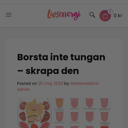
0
0 kr
Skip
to
content
Borsta inte tungan
– skrapa den
Posted on
25 maj, 2023
by
Webbredaktör
Admin