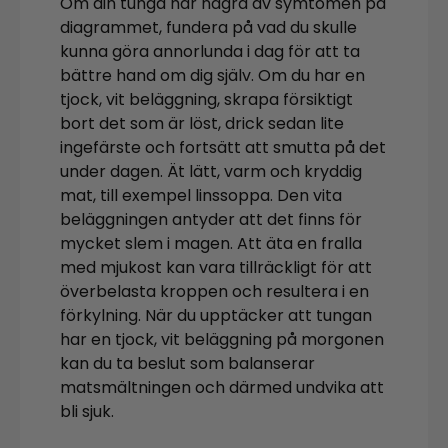
Om din tunga har några av symtomen på
diagrammet, fundera på vad du skulle
kunna göra annorlunda i dag för att ta
bättre hand om dig själv. Om du har en
tjock, vit beläggning, skrapa försiktigt
bort det som är löst, drick sedan lite
ingefärste och fortsätt att smutta på det
under dagen. Ät lätt, varm och kryddig
mat, till exempel linssoppa. Den vita
beläggningen antyder att det finns för
mycket slem i magen. Att äta en fralla
med mjukost kan vara tillräckligt för att
överbelasta kroppen och resultera i en
förkylning. När du upptäcker att tungan
har en tjock, vit beläggning på morgonen
kan du ta beslut som balanserar
matsmältningen och därmed undvika att
bli sjuk.