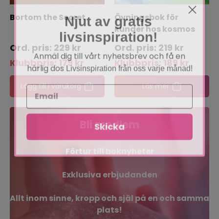
Njut av gratis
Bortom the Secret
Övningsbok för
kunder hos kosmos
livsinspiration!
229
kr
219
kr
Anmäl dig till vårt nyhetsbrev och få en
Klubbpris:
179
kr
Klubbpris:
189
kr
härlig dos
Livsinspiration från oss varje månad!
Lägg till i varukorg
Läs mer
Skicka
Bli medlem
Förtur till boknyheter
Exklusiva erbjudanden
Allt inom sinne, kropp och själ på en och samma
plats!