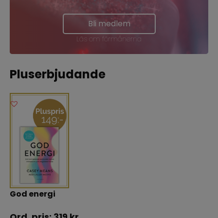
Bli medlem
Läs om förmånerna
Pluserbjudande
God energi
319
kr