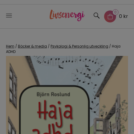
0
0 kr
Skip
to
content
Hem
/
Böcker & media
/
Psykologi & Personlig utveckling
/ Haja
ADHD