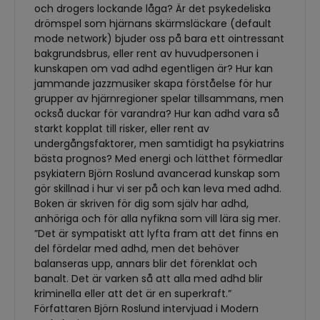
och drogers lockande låga? Är det psykedeliska
drömspel som hjärnans skärmsläckare (default
mode network) bjuder oss på bara ett ointressant
bakgrundsbrus, eller rent av huvudpersonen i
kunskapen om vad adhd egentligen är? Hur kan
jammande jazzmusiker skapa förståelse för hur
grupper av hjärnregioner spelar tillsammans, men
också duckar för varandra? Hur kan adhd vara så
starkt kopplat till risker, eller rent av
undergångsfaktorer, men samtidigt ha psykiatrins
bästa prognos? Med energi och lätthet förmedlar
psykiatern Björn Roslund avancerad kunskap som
gör skillnad i hur vi ser på och kan leva med adhd.
Boken är skriven för dig som själv har adhd,
anhöriga och för alla nyfikna som vill lära sig mer.
”Det är sympatiskt att lyfta fram att det finns en
del fördelar med adhd, men det behöver
balanseras upp, annars blir det förenklat och
banalt. Det är varken så att alla med adhd blir
kriminella eller att det är en superkraft.”
Författaren Björn Roslund intervjuad i Modern