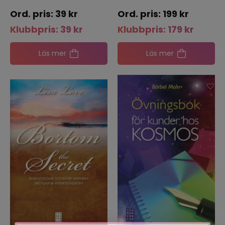
39
kr
199
kr
Klubbpris:
39
kr
Klubbpris:
179
kr
Läs mer
Läs mer