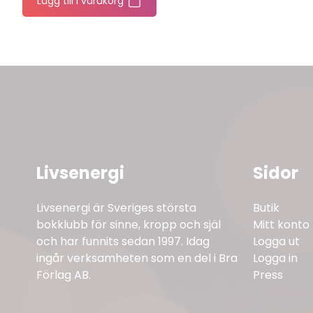
Lägg till i varukorg
Livsenergi
Sidor
Livsenergi är Sveriges största
Butik
bokklubb för sinne, kropp och själ
Mitt konto
och har funnits sedan 1997. Idag
Logga ut
ingår verksamheten som en del i Bra
Logga in
Förlag AB.
Press