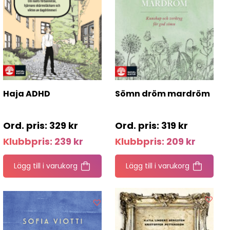
Haja ADHD
Sömn dröm mardröm
329
kr
319
kr
Klubbpris:
239
kr
Klubbpris:
209
kr
Lägg till i varukorg
Lägg till i varukorg