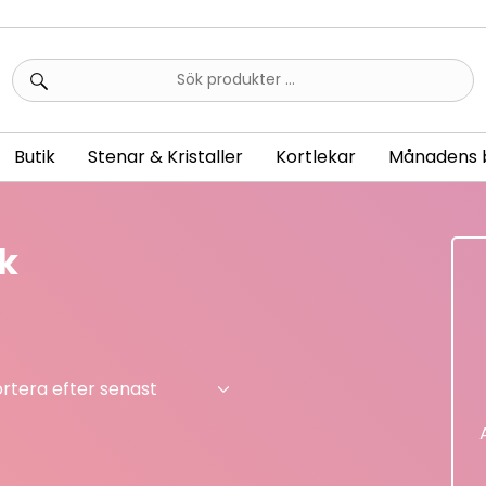
Sök
efter:
Butik
Stenar & Kristaller
Kortlekar
Månadens 
k