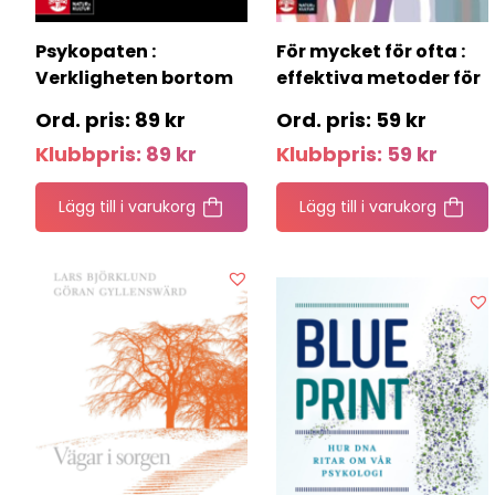
Psykopaten :
För mycket för ofta :
Verkligheten bortom
effektiva metoder för
myten
måttligt drickande
89
kr
59
kr
Klubbpris:
89
kr
Klubbpris:
59
kr
Lägg till i varukorg
Lägg till i varukorg