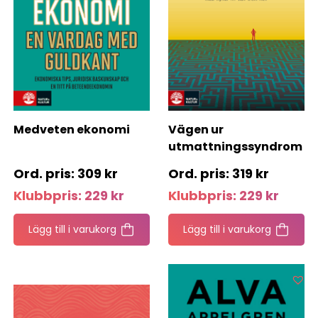
Medveten ekonomi
Vägen ur
utmattningssyndrom
309
kr
319
kr
Klubbpris:
229
kr
Klubbpris:
229
kr
Lägg till i varukorg
Lägg till i varukorg