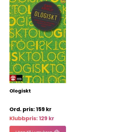
Ologiskt
159
kr
Klubbpris:
129
kr