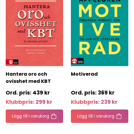
Hantera oro och
Motiverad
ovisshet med KBT
439
kr
369
kr
Klubbpris:
299
kr
Klubbpris:
239
kr
Lägg till i varukorg
Lägg till i varukorg