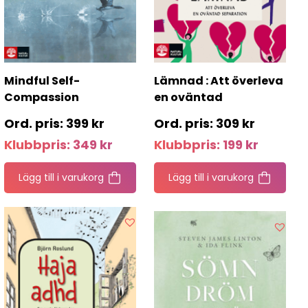
Mindful Self-
Lämnad : Att överleva
Compassion
en oväntad
separation
399
kr
309
kr
Klubbpris:
349
kr
Klubbpris:
199
kr
Lägg till i varukorg
Lägg till i varukorg