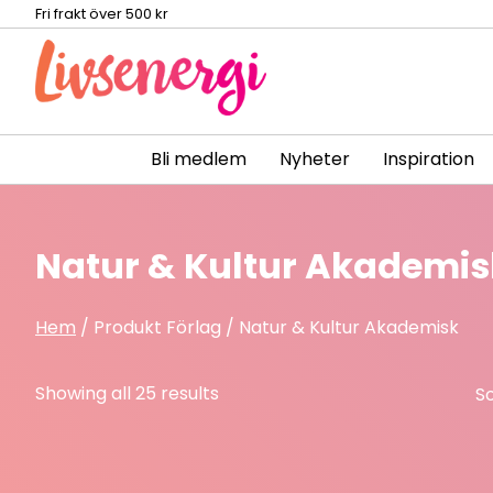
Fri frakt över 500 kr
Bli medlem
Nyheter
Inspiration
Skip
to
content
Natur & Kultur Akademis
Hem
/ Produkt Förlag / Natur & Kultur Akademisk
Sorted
Showing all 25 results
by
latest