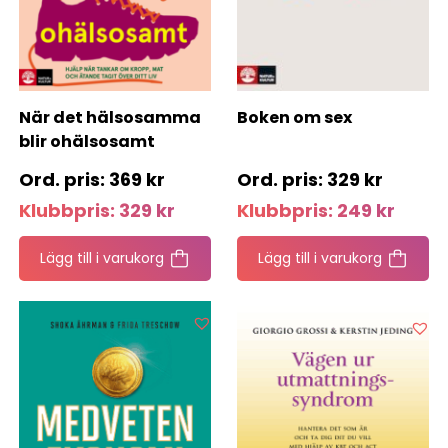
När det hälsosamma
Boken om sex
blir ohälsosamt
369
kr
329
kr
Klubbpris:
329
kr
Klubbpris:
249
kr
Lägg till i varukorg
Lägg till i varukorg