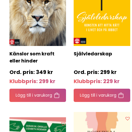
Känslor som kraft
Självledarskap
eller hinder
349
kr
299
kr
Klubbpris:
299
kr
Klubbpris:
229
kr
Lägg till i varukorg
Lägg till i varukorg