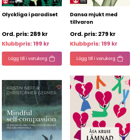
Olyckliga i paradiset
Dansa mjukt med
tillvaron
289
kr
279
kr
Klubbpris:
199
kr
Klubbpris:
199
kr
Lägg till i varukorg
Lägg till i varukorg