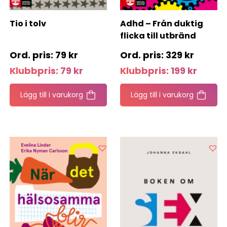
Tio i tolv
Adhd – Från duktig
flicka till utbränd
kvinna
79
kr
329
kr
Klubbpris:
79
kr
Klubbpris:
199
kr
Lägg till i varukorg
Lägg till i varukorg