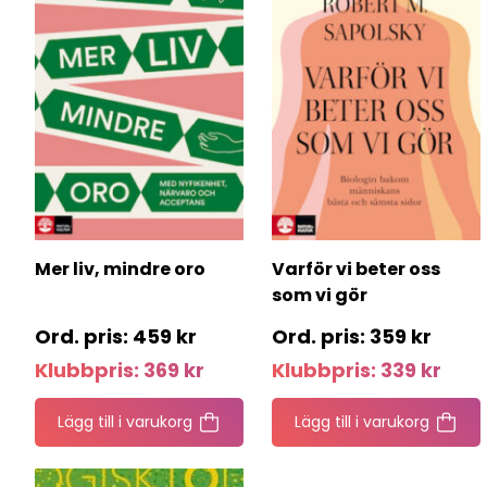
Mer liv, mindre oro
Varför vi beter oss
som vi gör
459
kr
359
kr
Klubbpris:
369
kr
Klubbpris:
339
kr
Lägg till i varukorg
Lägg till i varukorg