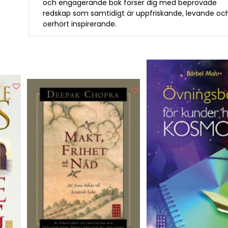
och engagerande bok förser dig med beprövade
redskap som samtidigt är uppfriskande, levande oc
oerhört inspirerande.