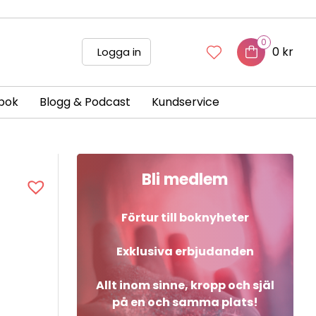
0
0 kr
Logga in
bok
Blogg & Podcast
Kundservice
Bli medlem
Förtur till boknyheter
Exklusiva erbjudanden
Allt inom sinne, kropp och själ
på en och samma plats!