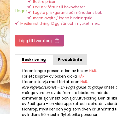
Bättre priser
Exklusiv förtur till boknyheter
I lager
Lägsta pris-garanti på månadens bok
Ingen avgift / ingen bindningstid
Medlemstidning 12 ggr/år och mycket mer...
Lägg till i varukorg
Beskrivning
Produktinfo
Läs en längre presentation av boken
HÄR.
För ett läsprov av boken klicka
HÄR.
Läs en intervju med författaren
HÄR.
Inre ingenjörskonst – En yogis guide till glädje
anses 
många vara en av de främsta böckerna när det
kommer till självinsikt och självutveckling. Den är skr
av Sadhguru – en vida uppskattad inspiratör, visionä
filantrop, mystiker och yogi som även är utnämnd ti
av Indiens 50 mest inflytelserika personer.