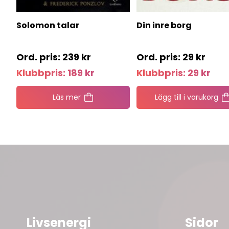
Solomon talar
Din inre borg
239
kr
29
kr
Klubbpris:
189
kr
Klubbpris:
29
kr
Läs mer
Lägg till i varukorg
Livsenergi
Sidor