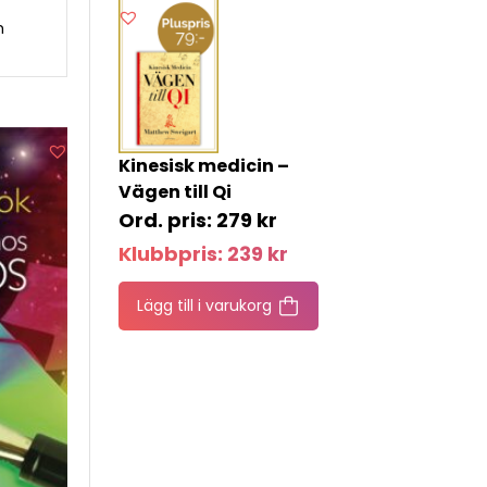
h
Kinesisk medicin –
Vägen till Qi
279
kr
Klubbpris:
239
kr
Lägg till i varukorg