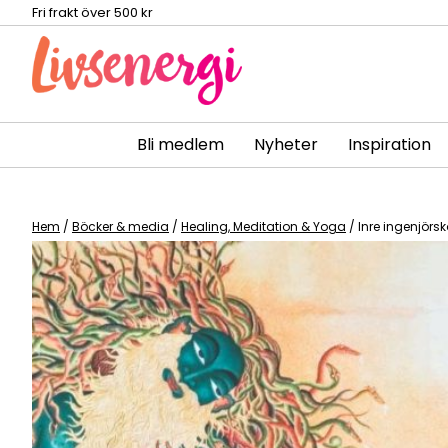
Fri frakt över 500 kr
Bli medlem
Nyheter
Inspiration
Skip
to
content
Hem
/
Böcker & media
/
Healing, Meditation & Yoga
/ Inre ingenjörs