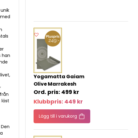
 unik
h med
an
tals
er
as han
ande
ivet,
Yogamatta Gaiam
Olive Marrakesh
r
499
kr
 från
 läst
Klubbpris:
449
kr
t
Lägg till i varukorg
” Den
ga