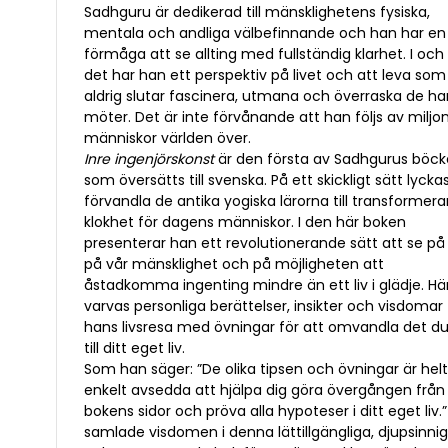
Sadhguru är dedikerad till mänsklighetens fysiska,
mentala och andliga välbefinnande och han har en
förmåga att se allting med fullständig klarhet. I oc
det har han ett perspektiv på livet och att leva som
aldrig slutar fascinera, utmana och överraska de h
möter. Det är inte förvånande att han följs av miljon
människor världen över.
Inre ingenjörskonst
är den första av Sadhgurus böck
som översätts till svenska. På ett skickligt sätt lyck
förvandla de antika yogiska lärorna till transformer
klokhet för dagens människor. I den här boken
presenterar han ett revolutionerande sätt att se på l
på vår mänsklighet och på möjligheten att
åstadkomma ingenting mindre än ett liv i glädje. Hä
varvas personliga berättelser, insikter och visdomar
hans livsresa med övningar för att omvandla det du
till ditt eget liv.
Som han säger: ”De olika tipsen och övningar är hel
enkelt avsedda att hjälpa dig göra övergången från
bokens sidor och pröva alla hypoteser i ditt eget liv.
samlade visdomen i denna lättillgängliga, djupsinni