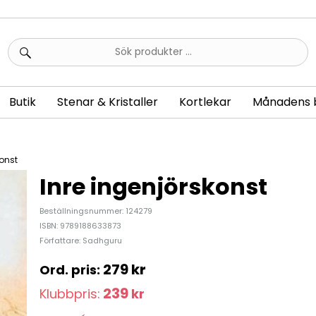
Sök
efter:
Butik
Stenar & Kristaller
Kortlekar
Månadens 
konst
Inre ingenjörskonst
Beställningsnummer: 124279
ISBN: 9789188633873
Författare: Sadhguru
279
kr
239
Klubbpris:
kr