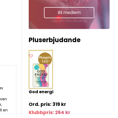
Bli medlem
Läs om förmånerna
Pluserbjudande
av
God energi
iven
319
kr
r,
ll en
Klubbpris:
264
kr