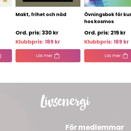
Makt, frihet och nåd
Övningsbok för ku
hos kosmos
330
kr
219
kr
Klubbpris:
189
kr
Klubbpris:
189
kr
Läs mer
Läs mer
För medlemmar