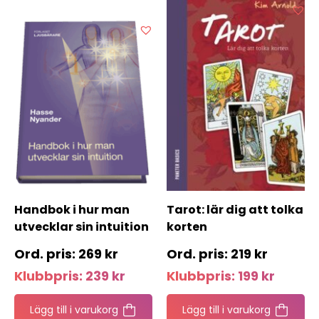
Handbok i hur man
Tarot: lär dig att tolka
utvecklar sin intuition
korten
269
kr
219
kr
Klubbpris:
239
kr
Klubbpris:
199
kr
Lägg till i varukorg
Lägg till i varukorg