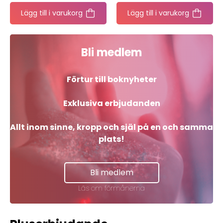
Lägg till i varukorg
Lägg till i varukorg
Anmäl dig till vårt nyhetsbrev och få en
härlig dos
Livsinspiration från oss varje månad!
Bli medlem
Förtur till boknyheter
Skicka
Exklusiva erbjudanden
Allt inom sinne, kropp och själ på en och samma
plats!
Bli medlem
Läs om förmånerna