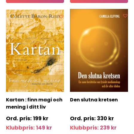
Kartan : finn magi och
Den slutna kretsen
mening i ditt liv
199
kr
330
kr
Njut av gratis
Klubbpris:
149
kr
Klubbpris:
239
kr
livsinspiration!