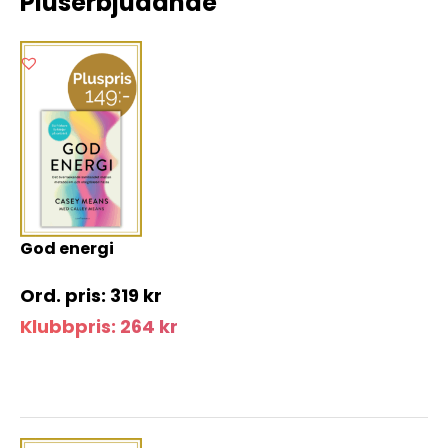
Pluserbjudande
God energi
319
kr
Klubbpris:
264
kr