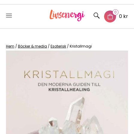
0
0 kr
Skip
to
content
Hem
/
Böcker & media
/
Esoterisk
/ Kristallmagi