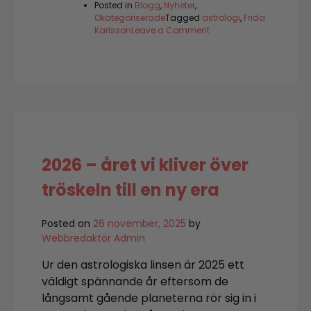
Posted in
Blogg
,
Nyheter
,
Okategoriserade
Tagged
astrologi
,
Frida
on
Karlsson
Leave a Comment
På
tröskeln
till
ett
genombrott
2026 – året vi kliver över
tröskeln till en ny era
Posted on
26 november, 2025
by
Webbredaktör Admin
Ur den astrologiska linsen är 2025 ett
väldigt spännande år eftersom de
långsamt gående planeterna rör sig in i