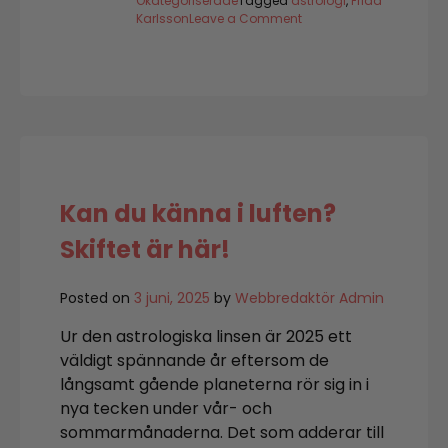
Okategoriserade
Tagged
astrologi
,
Frida
on
Karlsson
Leave a Comment
Välkommen
till
en
ärlig
höst!
Kan du känna i luften?
Skiftet är här!
Posted on
3 juni, 2025
by
Webbredaktör Admin
Ur den astrologiska linsen är 2025 ett
väldigt spännande år eftersom de
långsamt gående planeterna rör sig in i
nya tecken under vår- och
sommarmånaderna. Det som adderar till