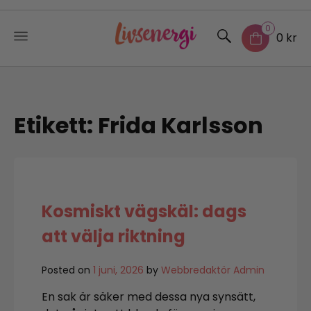
0
0 kr
Skip
to
content
Etikett:
Frida Karlsson
Kosmiskt vägskäl: dags
att välja riktning
Posted on
1 juni, 2026
by
Webbredaktör Admin
En sak är säker med dessa nya synsätt,