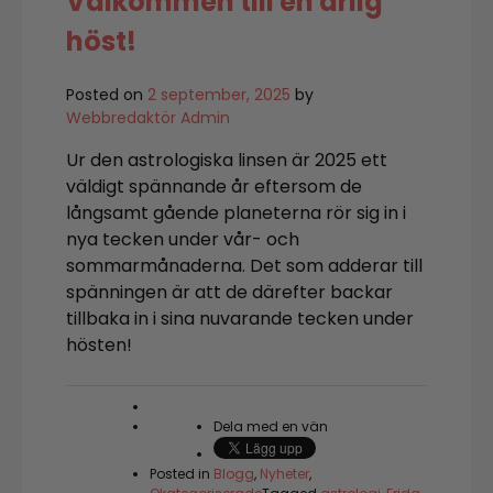
Välkommen till en ärlig
era
höst!
Posted on
2 september, 2025
by
Webbredaktör Admin
Ur den astrologiska linsen är 2025 ett
väldigt spännande år eftersom de
långsamt gående planeterna rör sig in i
nya tecken under vår- och
sommarmånaderna. Det som adderar till
spänningen är att de därefter backar
tillbaka in i sina nuvarande tecken under
hösten!
Dela med en vän
Posted in
Blogg
,
Nyheter
,