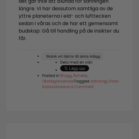
det går inte att blunda för sanningen
längre. Vi har dessutom samtliga av de
yttre planeterna i eld- och lufttecken
sedan i våras och de har ett gemensamt
budskap: Gå till handling på de insikter du
får.
Skänk ett hjärta till detta inlägg
Dela med en vän
Posted in
Blogg
,
Nyheter
,
Okategoriserade
Tagged
astrologi
,
Frida
on
Karlsson
Leave a Comment
Kosmiskt
vägskäl:
dags
att
välja
riktning