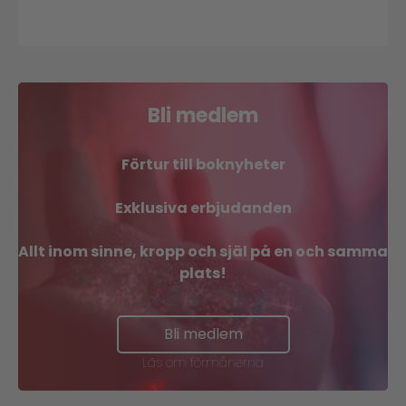
är
året
då
vi
smakar
på
framtiden!
Bli medlem
Förtur till boknyheter
Exklusiva erbjudanden
Allt inom sinne, kropp och själ på en och samma
plats!
Bli medlem
Läs om förmånerna