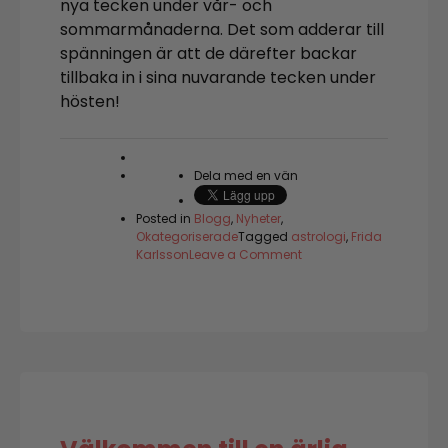
nya tecken under vår- och
sommarmånaderna. Det som adderar till
spänningen är att de därefter backar
tillbaka in i sina nuvarande tecken under
hösten!
Dela med en vän
Posted in
Blogg
,
Nyheter
,
Okategoriserade
Tagged
astrologi
,
Frida
on
Karlsson
Leave a Comment
2026
–
året
vi
kliver
över
tröskeln
till
en
ny