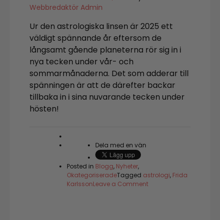
Webbredaktör Admin
Ur den astrologiska linsen är 2025 ett
väldigt spännande år eftersom de
långsamt gående planeterna rör sig in i
nya tecken under vår- och
sommarmånaderna. Det som adderar till
spänningen är att de därefter backar
tillbaka in i sina nuvarande tecken under
hösten!
Dela med en vän
Posted in
Blogg
,
Nyheter
,
Okategoriserade
Tagged
astrologi
,
Frida
on
Karlsson
Leave a Comment
2026
–
året
vi