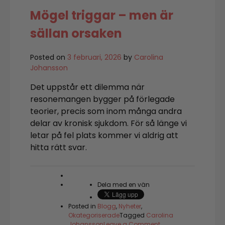
Mögel triggar – men är
sällan orsaken
Posted on
3 februari, 2026
by
Carolina
Johansson
Det uppstår ett dilemma när
resonemangen bygger på förlegade
teorier, precis som inom många andra
delar av kronisk sjukdom. För så länge vi
letar på fel plats kommer vi aldrig att
hitta rätt svar.
Dela med en vän
Posted in
Blogg
,
Nyheter
,
Okategoriserade
Tagged
Carolina
on
Johansson
Leave a Comment