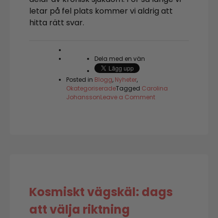
letar på fel plats kommer vi aldrig att
hitta rätt svar.
Dela med en vän
Posted in
Blogg
,
Nyheter
,
Okategoriserade
Tagged
Carolina
on
Johansson
Leave a Comment
Redo
för
nästa
steg
med
Medial
läkning?
Kosmiskt vägskäl: dags
att välja riktning