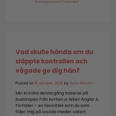
on
Soulergy
Leave a Comment
Där
själen
vill
växa
Vad skulle hända om du
släppte kontrollen och
vågade ge dig hän?
Posted on
15 oktober, 2025
by
Sofia Ekholm
Min krönika denna gång baseras på
budskapen från korten ur leken Änglar &
Förfäder – en favoritlek som du som
följer mig på sociala medier säkert