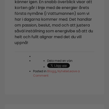
känner igen. En snabb överblick visar att
korten går i linje med de energier årets
första nymåne (i Vattumannen) som vi
har i dagarna kommer med. Det handlar
om passion, beslut, mod och att justera
såväl inställning som energivibe så att du
helt och fullt alignar med det du vill
uppnå!
Dela med en vän
Posted in
Blogg
,
Nyheter
Leave a
on
Comment
Vad
skulle
hända
om
du
släppte
kontrollen