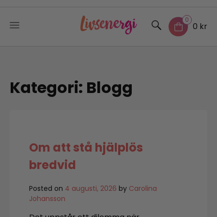
0
0 kr
Skip
to
content
Kategori:
Blogg
Om att stå hjälplös
bredvid
Posted on
4 augusti, 2026
by
Carolina
Johansson