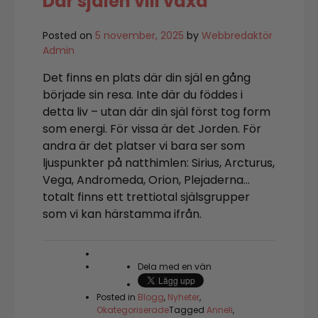
Där själen vill växa
Posted on
5 november, 2025
by
Webbredaktör
Admin
Det finns en plats där din själ en gång
började sin resa. Inte där du föddes i
detta liv – utan där din själ först tog form
som energi. För vissa är det Jorden. För
andra är det platser vi bara ser som
ljuspunkter på natthimlen: Sirius, Arcturus,
Vega, Andromeda, Orion, Plejaderna…
totalt finns ett trettiotal själsgrupper
som vi kan härstamma ifrån.
Dela med en vän
Posted in
Blogg
,
Nyheter
,
Okategoriserade
Tagged
Anneli
,