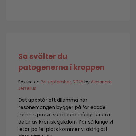
Tips
på
mellanmål
Så svälter du
patogenerna i kroppen
Posted on
24 september, 2025
by
Alexandra
Jerselius
Det uppstår ett dilemma när
resonemangen bygger på förlegade
teorier, precis som inom många andra
delar av kronisk sjukdom. För så länge vi
letar på fel plats kommer vi aldrig att