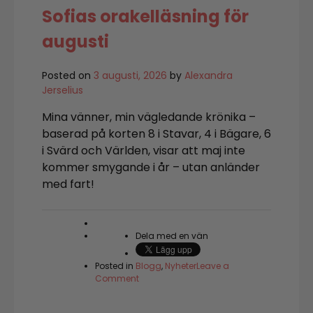
Sofias orakelläsning för
augusti
Posted on
3 augusti, 2026
by
Alexandra
Jerselius
Mina vänner, min vägledande krönika –
baserad på korten 8 i Stavar, 4 i Bägare, 6
i Svärd och Världen, visar att maj inte
kommer smygande i år – utan anländer
med fart!
Dela med en vän
Posted in
Blogg
,
Nyheter
Leave a
on
Comment
Sofias
orakelläsning