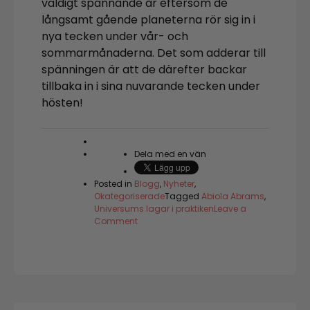
väldigt spännande år eftersom de
långsamt gående planeterna rör sig in i
nya tecken under vår- och
sommarmånaderna. Det som adderar till
spänningen är att de därefter backar
tillbaka in i sina nuvarande tecken under
hösten!
Dela med en vän
Posted in
Blogg
,
Nyheter
,
Okategoriserade
Tagged
Abiola Abrams
,
Universums lagar i praktiken
Leave a
on
Comment
Du
är
en
energialkemist