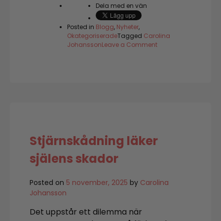
Dela med en vän
Posted in
Blogg
,
Nyheter
,
Okategoriserade
Tagged
Carolina
on
Johansson
Leave a Comment
En
jul
för
hjärtat
–
om
tro,
hopp
och
medkänsla
Stjärnskådning läker
själens skador
Posted on
5 november, 2025
by
Carolina
Johansson
Det uppstår ett dilemma när