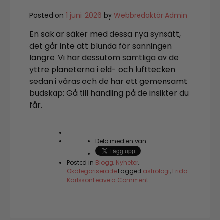
Posted on
1 juni, 2026
by
Webbredaktör Admin
En sak är säker med dessa nya synsätt,
det går inte att blunda för sanningen
längre. Vi har dessutom samtliga av de
yttre planeterna i eld- och lufttecken
sedan i våras och de har ett gemensamt
budskap: Gå till handling på de insikter du
får.
Dela med en vän
Posted in
Blogg
,
Nyheter
,
Okategoriserade
Tagged
astrologi
,
Frida
on
Karlsson
Leave a Comment
Kosmiskt
vägskäl:
dags
att