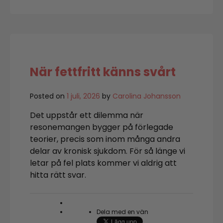
för
augusti
När fettfritt känns svårt
Posted on
1 juli, 2026
by
Carolina Johansson
Det uppstår ett dilemma när
resonemangen bygger på förlegade
teorier, precis som inom många andra
delar av kronisk sjukdom. För så länge vi
letar på fel plats kommer vi aldrig att
hitta rätt svar.
Dela med en vän