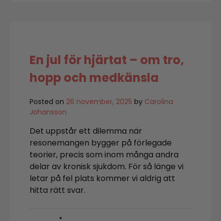
kliver
över
tröskeln
till
en
ny
En jul för hjärtat – om tro,
era
hopp och medkänsla
Posted on
26 november, 2025
by
Carolina
Johansson
Det uppstår ett dilemma när
resonemangen bygger på förlegade
teorier, precis som inom många andra
delar av kronisk sjukdom. För så länge vi
letar på fel plats kommer vi aldrig att
hitta rätt svar.