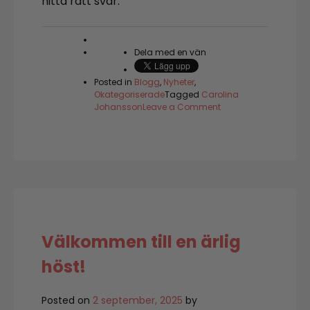
hitta rätt svar.
Dela med en vän
Posted in
Blogg
,
Nyheter
,
Okategoriserade
Tagged
Carolina
on
Johansson
Leave a Comment
Så
svälter
du
patogenerna
i
kroppen
Välkommen till en ärlig
höst!
Posted on
2 september, 2025
by