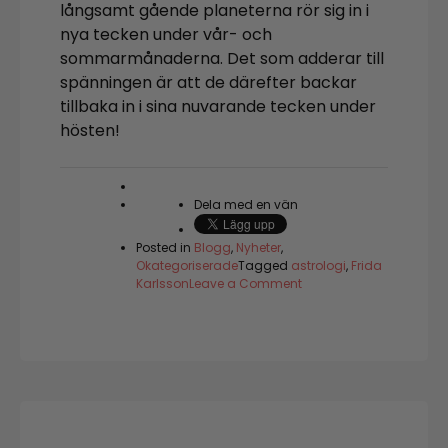
långsamt gående planeterna rör sig in i
nya tecken under vår- och
sommarmånaderna. Det som adderar till
spänningen är att de därefter backar
tillbaka in i sina nuvarande tecken under
hösten!
Dela med en vän
Posted in
Blogg
,
Nyheter
,
Okategoriserade
Tagged
astrologi
,
Frida
on
Karlsson
Leave a Comment
På
tröskeln
till
ett
genombrott