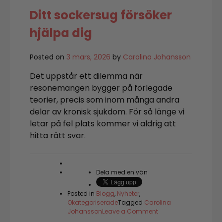
Ditt sockersug försöker
hjälpa dig
Posted on
3 mars, 2026
by
Carolina Johansson
Det uppstår ett dilemma när
resonemangen bygger på förlegade
teorier, precis som inom många andra
delar av kronisk sjukdom. För så länge vi
letar på fel plats kommer vi aldrig att
hitta rätt svar.
Dela med en vän
Posted in
Blogg
,
Nyheter
,
Okategoriserade
Tagged
Carolina
on
Johansson
Leave a Comment
Ditt