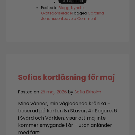
Posted in
Blogg
,
Nyheter
,
Okategoriserade
Tagged
Carolina
on
Johansson
Leave a Comment
Sellerijuice
–
spelar
mängden
roll?
Sofias kortläsning för maj
Posted on
25 maj, 2026
by
Sofia Ekholm
Mina vänner, min vägledande krönika –
baserad på korten 8 i Stavar, 4 i Bägare, 6
i Svärd och Världen, visar att maj inte
kommer smygande i år – utan anländer
med fart!