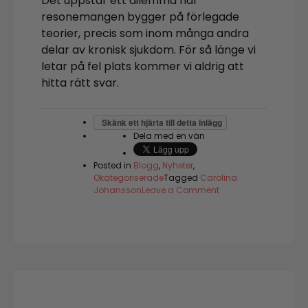
Det uppstår ett dilemma när
resonemangen bygger på förlegade
teorier, precis som inom många andra
delar av kronisk sjukdom. För så länge vi
letar på fel plats kommer vi aldrig att
hitta rätt svar.
Skänk ett hjärta till detta inlägg
Dela med en vän
Posted in
Blogg
,
Nyheter
,
Okategoriserade
Tagged
Carolina
on
Johansson
Leave a Comment
Om
att
stå
hjälplös
bredvid