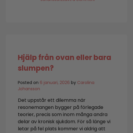
Mögel
triggar
–
men
är
sällan
orsaken
Hjälp från ovan eller bara
slumpen?
Posted on
6 januari, 2026
by
Carolina
Johansson
Det uppstår ett dilemma när
resonemangen bygger på förlegade
teorier, precis som inom många andra
delar av kronisk sjukdom. För så länge vi
letar på fel plats kommer vi aldrig att