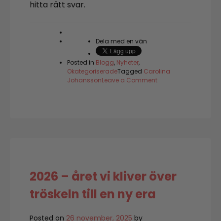
hitta rätt svar.
Dela med en vän
Posted in
Blogg
,
Nyheter
,
Okategoriserade
Tagged
Carolina
on
Johansson
Leave a Comment
Hjälp
från
ovan
eller
bara
slumpen?
2026 – året vi kliver över
tröskeln till en ny era
Posted on
26 november, 2025
by