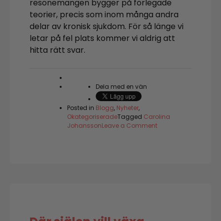
resonemangen bygger på förlegade
teorier, precis som inom många andra
delar av kronisk sjukdom. För så länge vi
letar på fel plats kommer vi aldrig att
hitta rätt svar.
Dela med en vän
Posted in
Blogg
,
Nyheter
,
Okategoriserade
Tagged
Carolina
on
Johansson
Leave a Comment
Stjärnskådning
läker
själens
skador