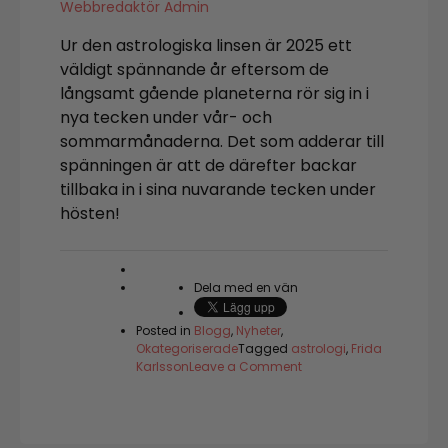
Webbredaktör Admin
Ur den astrologiska linsen är 2025 ett
väldigt spännande år eftersom de
långsamt gående planeterna rör sig in i
nya tecken under vår- och
sommarmånaderna. Det som adderar till
spänningen är att de därefter backar
tillbaka in i sina nuvarande tecken under
hösten!
Dela med en vän
Posted in
Blogg
,
Nyheter
,
Okategoriserade
Tagged
astrologi
,
Frida
on
Karlsson
Leave a Comment
Välkommen
till
en
ärlig