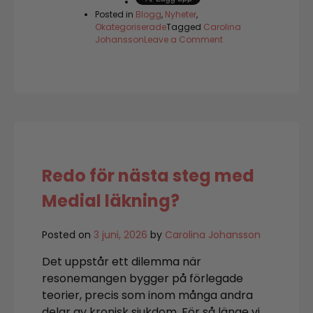
Posted in
Blogg
,
Nyheter
,
Okategoriserade
Tagged
Carolina
on
Johansson
Leave a Comment
När
fettfritt
känns
svårt
Redo för nästa steg med
Medial läkning?
Posted on
3 juni, 2026
by
Carolina Johansson
Det uppstår ett dilemma när
resonemangen bygger på förlegade
teorier, precis som inom många andra
delar av kronisk sjukdom. För så länge vi