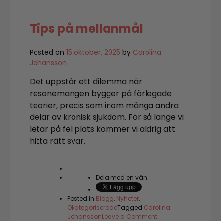
och
vågade
ge
Tips på mellanmål
dig
hän?
Posted on
15 oktober, 2025
by
Carolina
Johansson
Det uppstår ett dilemma när
resonemangen bygger på förlegade
teorier, precis som inom många andra
delar av kronisk sjukdom. För så länge vi
letar på fel plats kommer vi aldrig att
hitta rätt svar.
Dela med en vän
Posted in
Blogg
,
Nyheter
,
Okategoriserade
Tagged
Carolina
on
Johansson
Leave a Comment