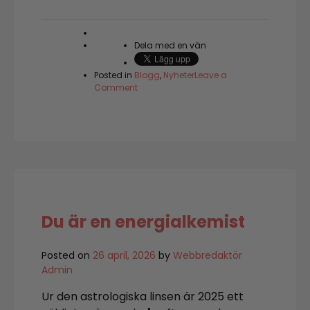
Dela med en vän
Posted in
Blogg
,
Nyheter
Leave a
on
Comment
Sofias
kortläsning
för
maj
Du är en energialkemist
Posted on
26 april, 2026
by
Webbredaktör
Admin
Ur den astrologiska linsen är 2025 ett