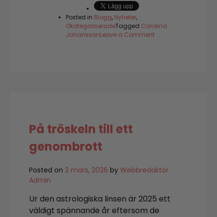
Posted in
Blogg
,
Nyheter
,
Okategoriserade
Tagged
Carolina
on
Johansson
Leave a Comment
Anthony
Williams
spenatsoppa
–
recept
från
Medial
läkning
På tröskeln till ett
genombrott
Posted on
3 mars, 2026
by
Webbredaktör
Admin
Ur den astrologiska linsen är 2025 ett
väldigt spännande år eftersom de