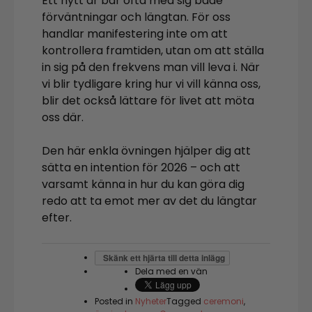
Ett nytt år bär ofta med sig både
förväntningar och längtan. För oss
handlar manifestering inte om att
kontrollera framtiden, utan om att ställa
in sig på den frekvens man vill leva i. När
vi blir tydligare kring hur vi vill känna oss,
blir det också lättare för livet att möta
oss där.
Den här enkla övningen hjälper dig att
sätta en intention för 2026 – och att
varsamt känna in hur du kan göra dig
redo att ta emot mer av det du längtar
efter.
Skänk ett hjärta till detta inlägg
Dela med en vän
Posted in
Nyheter
Tagged
ceremoni
,