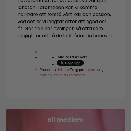
nattdrömmar, för att utforska vår själs
längtan. I drömtiden kan vi komma
närmare att förstå vårt kall och passion,
vad det är vi längtar efter att ägna oss
åt. Gör den här övningen så ofta som
möjligt för att få de ledtrådar du behöver
Dela med en vän
Posted in
Nyheter
Tagged
ceremoni
,
on
övning
Leave a Comment
✨
Vintersolståndet:
En
mjuk
övning
för
att
notera
Bli medlem
dina
drömmar