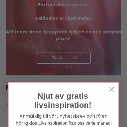
Förtur till boknyheter
Exklusiva erbjudanden
Allt inom sinne, kropp och själ på en och samma
plats!
Bli medlem
Läs om förmånerna
Pluserbjudande
Njut av gratis
livsinspiration!
Anmäl dig till vårt nyhetsbrev och få en
härlig dos
Livsinspiration från oss varje månad!