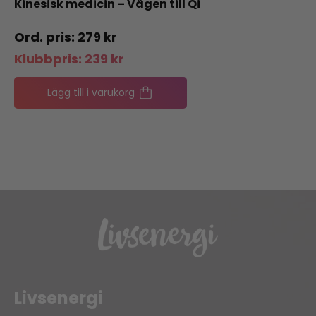
Kinesisk medicin – Vägen till Qi
279
kr
Klubbpris:
239
kr
Lägg till i varukorg
Livsenergi