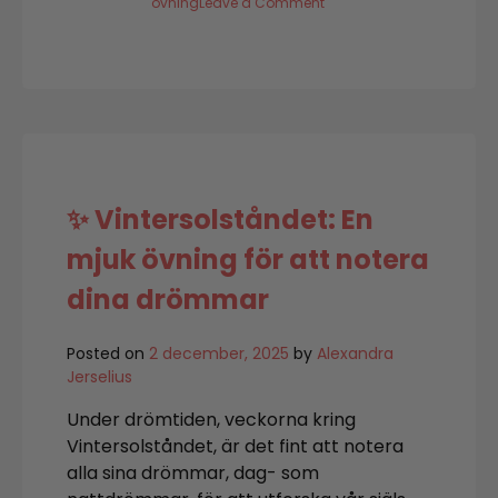
on
övning
Leave a Comment
Manifesteringsövning:
Sätt
en
intention
för
2026
✨ Vintersolståndet: En
mjuk övning för att notera
dina drömmar
Posted on
2 december, 2025
by
Alexandra
Jerselius
Under drömtiden, veckorna kring
Vintersolståndet, är det fint att notera
alla sina drömmar, dag- som