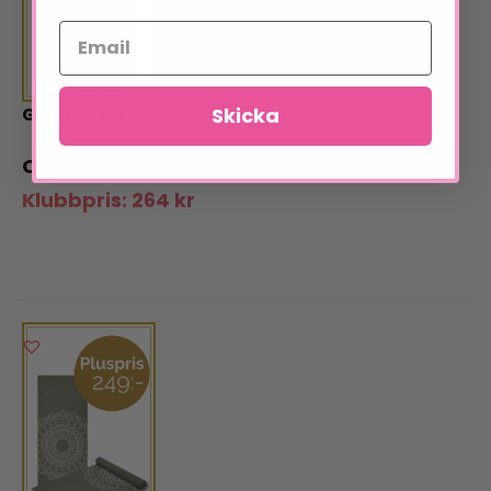
Skicka
God energi
319
kr
Klubbpris:
264
kr