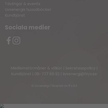
Tävlingar & events
Livsenergis huvudböcker
Kundtjänst
Sociala medier
Medlemsförmåner & villkor
|
Sekretesspolicy
|
Kundtjänst
|
08-737 86 92
|
livsenergi@fsys.se
©
Livsenergi | Skapad av
It’s Ed