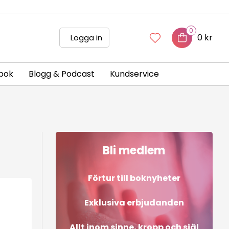
0
0 kr
Logga in
bok
Blogg & Podcast
Kundservice
Bli medlem
Förtur till boknyheter
Exklusiva erbjudanden
Allt inom sinne, kropp och själ