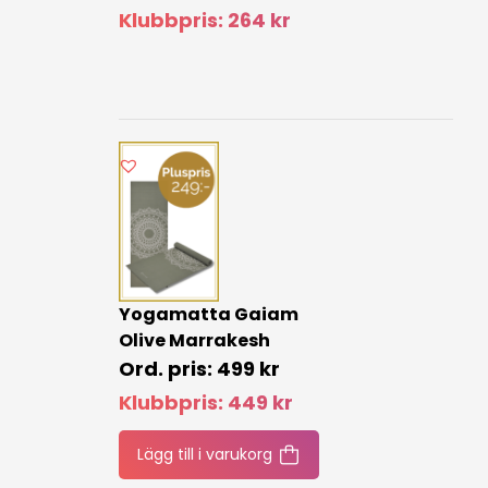
Klubbpris:
264
kr
Yogamatta Gaiam
Olive Marrakesh
499
kr
Klubbpris:
449
kr
Lägg till i varukorg