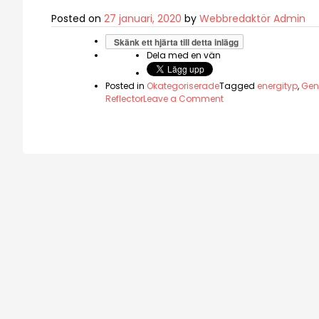
Posted on
27 januari, 2020
by
Webbredaktör Admin
Skänk ett hjärta till detta inlägg
Dela med en vän
Posted in
Okategoriserade
Tagged
energityp
,
Gen
on
Reflector
Leave a Comment
Introduktion
till
Human
Design