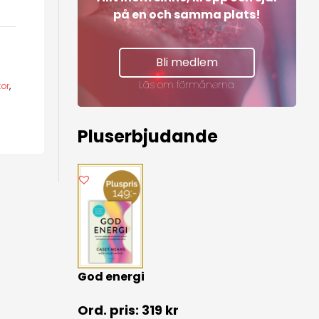
på en och samma plats!
Bli medlem
Läs om förmånerna
tor
,
Pluserbjudande
God energi
319
kr