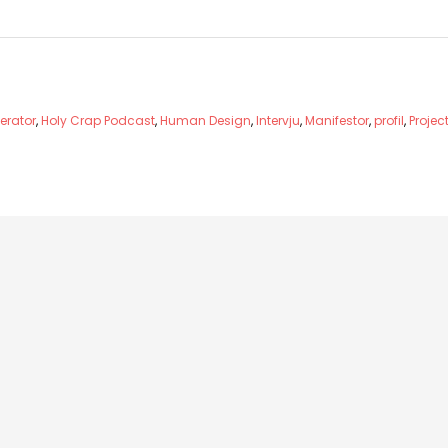
erator
,
Holy Crap Podcast
,
Human Design
,
Intervju
,
Manifestor
,
profil
,
Projec