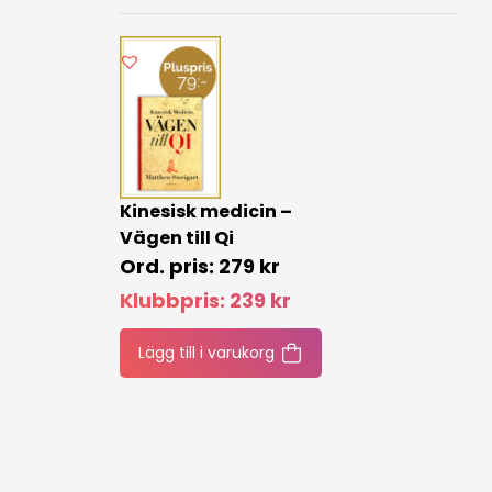
Kinesisk medicin –
Vägen till Qi
279
kr
Klubbpris:
239
kr
Lägg till i varukorg