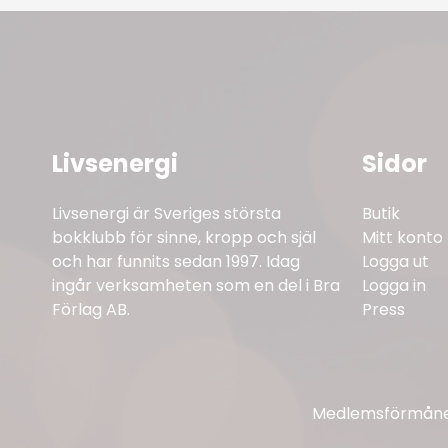
Livsenergi
Sidor
Livsenergi är Sveriges största
Butik
bokklubb för sinne, kropp och själ
Mitt konto
och har funnits sedan 1997. Idag
Logga ut
ingår verksamheten som en del i Bra
Logga in
Förlag AB.
Press
Medlemsförmåner