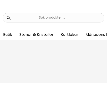
Sök
efter:
Butik
Stenar & Kristaller
Kortlekar
Månadens 
n