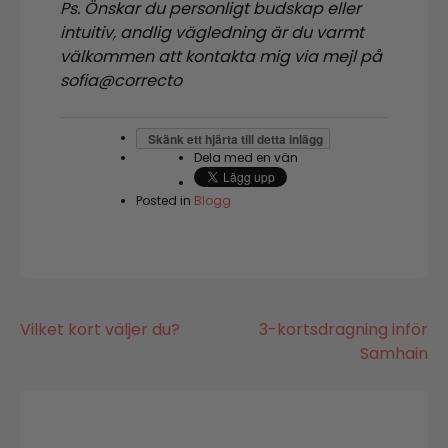
Ps. Önskar du personligt budskap eller
intuitiv, andlig vägledning är du varmt
välkommen att kontakta mig via mejl på
sofia@correcto
Skänk ett hjärta till detta inlägg
Dela med en vän
Posted in
Blogg
Inläggsnavigering
Vilket kort väljer du?
3-kortsdragning inför
Samhain