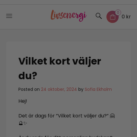
0
0 kr
Skip
to
content
Vilket kort väljer
du?
Posted on
24 oktober, 2024
by
Sofia Ekholm
Hej!
Det är dags för ”Vilket kort väljer du?” 🤗
🔮✨