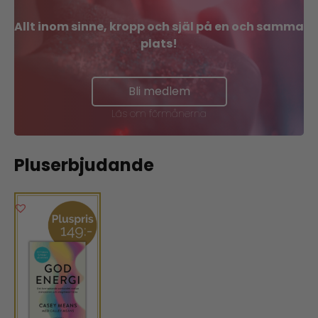
Allt inom sinne, kropp och själ på en och samma
plats!
Bli medlem
Läs om förmånerna
Pluserbjudande