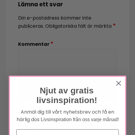
Lämna ett svar
Din e-postadress kommer inte
*
publiceras.
Obligatoriska fält är märkta
*
Kommentar
Njut av gratis
livsinspiration!
Anmäl dig till vårt nyhetsbrev och få en
*
Namn
härlig dos
Livsinspiration från oss varje månad!