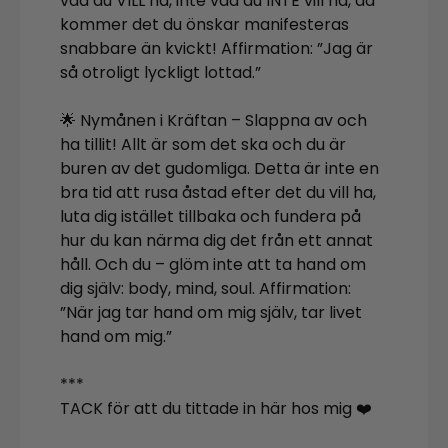
vad du VILL ha, inte vad du INTE vill ha, då
kommer det du önskar manifesteras
snabbare än kvickt! Affirmation: ”Jag är
så otroligt lyckligt lottad.”
🌟 Nymånen i Kräftan – Slappna av och
ha tillit! Allt är som det ska och du är
buren av det gudomliga. Detta är inte en
bra tid att rusa åstad efter det du vill ha,
luta dig istället tillbaka och fundera på
hur du kan närma dig det från ett annat
håll. Och du – glöm inte att ta hand om
dig själv: body, mind, soul. Affirmation:
”När jag tar hand om mig själv, tar livet
hand om mig.”
***
TACK för att du tittade in här hos mig ❤️