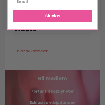
*
E-postadress
Skicka
Webbplats
Bli medlem
Förtur till boknyheter
Exklusiva erbjudanden