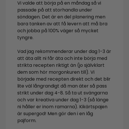
Vi valde att börja på en måndag så vi
passade på att storhandla under
söndagen. Det är en del planering men
bara tanken av att få levern att må bra
och jobba på 100% väger så mycket
tyngre.
Vad jag rekommenderar under dag 1-3 är
att äta allt ni får äta och inte börja med
strikta recepten riktigt än (jo självklart
dem som hör morgonkuren till). Vi
började med recepten direkt och det blir
lite väl långrandigt då man äter så pass
strikt under dag 4-8. Så ta ut svängarna
och var kreativa under dag 1-3 (så länge
ni håller er inom ramarna). Kikärtspajen
är supergod! Men gör den i en låg
pajform.