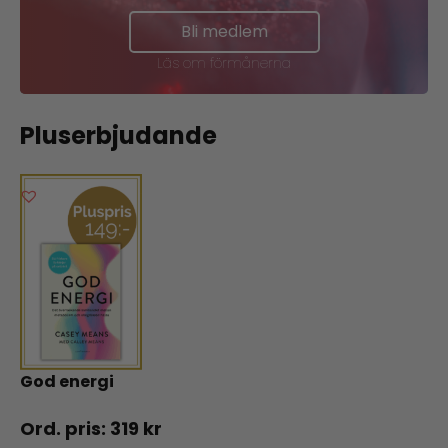
Bli medlem
Läs om förmånerna
Pluserbjudande
God energi
319
kr