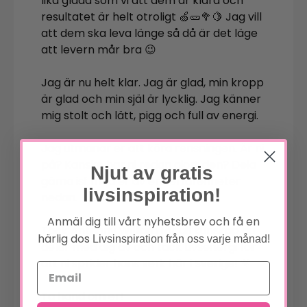
lika glada som vi att dem är klara och
resultatet är helt otroligt 🍏🥒🥦🍋 Jag vill
att dem ska leva länge så då är det läge
att levern mår bra 😉
Jag är nu helt klar. Jag är glad, min kropp
är glad och min själ är lycklig. Jag känner
mig stolt och lätt, pigg och full av energi.
Jag utmanar er att köra rensningen. Är ni
på? Kanske har ni redan gjort den? Dela
Njut av gratis
gärna isf med er av era erfarenheter
livsinspiration!
nedan.
Anmäl dig till vårt nyhetsbrev och få en
Tack Anthony William för all kunskap du
härlig dos
Livsinspiration från oss varje månad!
delar med dig av och tack Livsenergi för
att ni sprider hans verk här i Sverige! 💗
Ta hand om er!