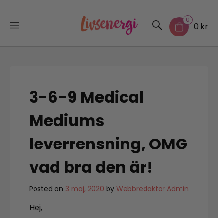
0
0 kr
Skip
to
content
3-6-9 Medical
Mediums
leverrensning, OMG
vad bra den är!
Posted on
3 maj, 2020
by
Webbredaktör Admin
Hej,