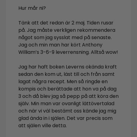
Hur mår ni?
Tänk att det redan är 2 maj. Tiden rusar
på. Jag måste verkligen rekommendera
något som jag sysslat med på senaste.
Jag och min man har kört Anthony
William’s 3-6-9 leverrensning. Alltså wow!
Jag har haft boken Leverns okända kraft
sedan den kom ut, läst till och från samt
lagat några recept. Men så ringde en
kompis och berättade att hon va på dag
3 och då blev jag så pepp på att köra den
själv. Min man var ovanligt lättövertalad
och när vi väl bestämt oss kände jag mig
glad ända in i själen. Det var precis som
att själen ville detta.