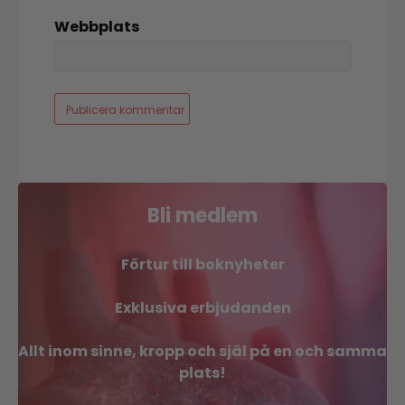
Webbplats
Bli medlem
Förtur till boknyheter
Exklusiva erbjudanden
Allt inom sinne, kropp och själ på en och samma
plats!