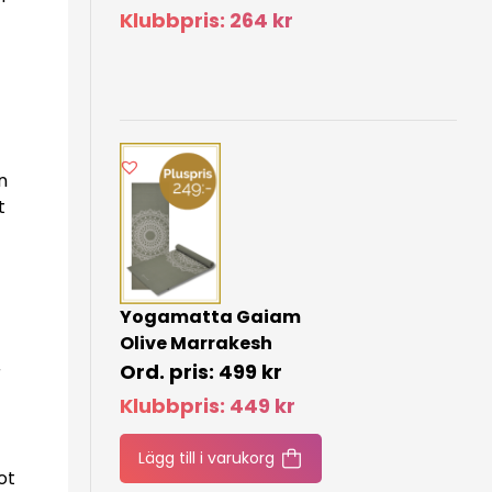
Klubbpris:
264
kr
n
t
Yogamatta Gaiam
Olive Marrakesh
499
kr
r
Klubbpris:
449
kr
Lägg till i varukorg
ot