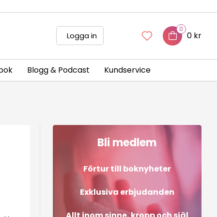
0
0 kr
Logga in
bok
Blogg & Podcast
Kundservice
Bli medlem
Förtur till boknyheter
Exklusiva erbjudanden
Allt inom sinne, kropp och själ