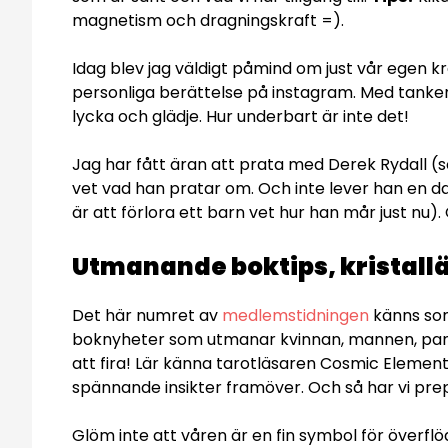
magnetism och dragningskraft =).
Idag blev jag väldigt påmind om just vår egen 
personliga berättelse på instagram. Med tankens oc
lycka och glädje. Hur underbart är inte det!
Jag har fått äran att prata med Derek Rydall (s
vet vad han pratar om. Och inte lever han en da
är att förlora ett barn vet hur han mår just nu)
Utmanande boktips, kristall
Det här numret av
medlemstidningen
känns som
boknyheter som utmanar kvinnan, mannen, pande
att fira! Lär känna tarotläsaren Cosmic Element
spännande insikter framöver. Och så har vi prep
Glöm inte att våren är en fin symbol för överflöd