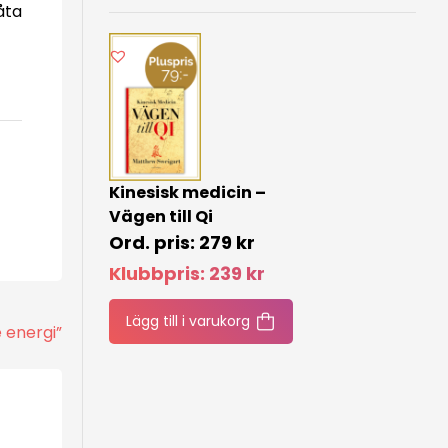
åta
Kinesisk medicin –
Vägen till Qi
279
kr
Klubbpris:
239
kr
Lägg till i varukorg
e energi”