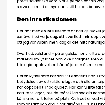
precis så det ska vara. Varje person har sin väg in ti
serva alla med de nycklar ni vill ha och behöve
Den inre rikedomen
Det där med en inre rikedom är häftigt tycker j
ser överflöd varje dag, ett överflöd i min uppleve
att jag var vuxen, men idag är det mitt naturliga 
Överflöd, välstånd – på engelska hör vi ofta or
materialism, ytlighet och icke andlighet. Men vi
blick gör upplevelsen här på jorden än mer mag
Derek Rydall som har skrivit Periodens bok
Attr
betydelsen av attraktionslagen och alla principer
har döpt den till ”på djupet”. Här kan vi inte fas
naturens lagar, inte de mänskliga sociala norme
känsla när allt faller på plats. Och det är vad vi
som är sant och vad vi har tillgång till.
Tips!
Kik