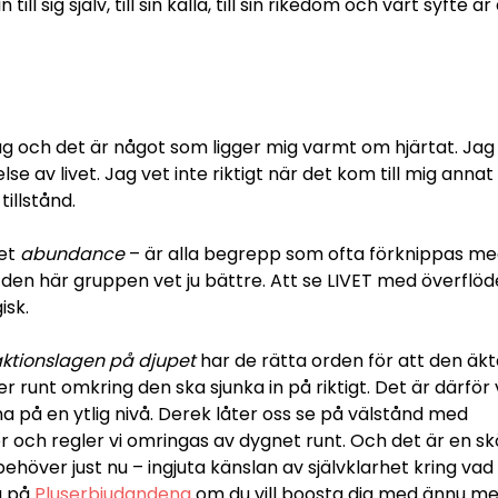
ll sig själv, till sin källa, till sin rikedom och vårt syfte är
r.
ag och det är något som ligger mig varmt om hjärtat. Jag
lse av livet. Jag vet inte riktigt när det kom till mig annat
tillstånd.
det
abundance
– är alla begrepp som ofta förknippas m
 i den här gruppen vet ju bättre. Att se LIVET med överflöd
isk.
aktionslagen på djupet
har de rätta orden för att den äkt
 runt omkring den ska sjunka in på riktigt. Det är därför 
tna på en ytlig nivå. Derek låter oss se på välstånd med
r och regler vi omringas av dygnet runt. Och det är en s
 behöver just nu – ingjuta känslan av självklarhet kring vad
a på
Pluserbjudandena
om du vill boosta dig med ännu me