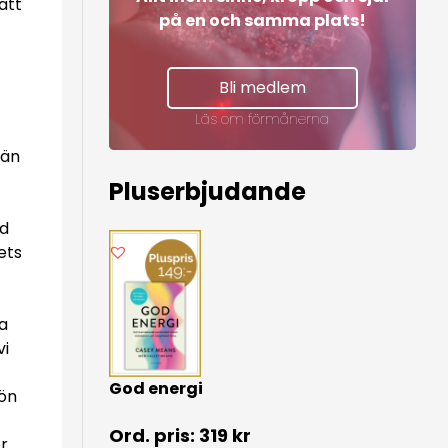
 att
på en och samma plats!
Bli medlem
Läs om förmånerna
 än
Pluserbjudande
ed
ets
a
vi
God energi
kön
319
kr
r