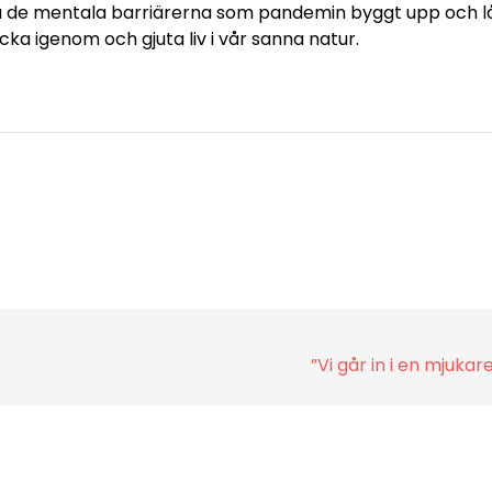
ryta de mentala barriärerna som pandemin byggt upp och l
cka igenom och gjuta liv i vår sanna natur.
”Vi går in i en mjukar