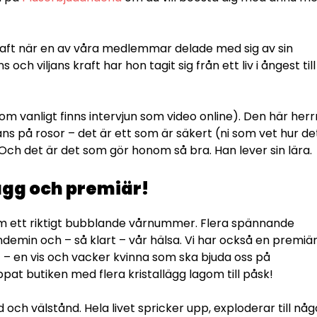
kraft när en av våra medlemmar delade med sig av sin
h viljans kraft har hon tagit sig från ett liv i ångest till
om vanligt finns intervjun som video online). Den här herr
ns på rosor – det är ett som är säkert (ni som vet hur de
. Och det är det som gör honom så bra. Han lever sin lära.
ägg och premiär!
 ett riktigt bubblande vårnummer. Flera spännande
min och – så klart – vår hälsa. Vi har också en premiä
 – en vis och vacker kvinna som ska bjuda oss på
pat butiken med flera kristallägg lagom till påsk!
 och välstånd. Hela livet spricker upp, exploderar till någ