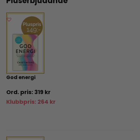
Pluserbjudande
God energi
319
kr
Klubbpris:
264
kr