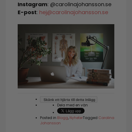
Instagram
: @carolinajohansson.se
E-post
:
hej@carolinajohansson.se
Skänk ett hjärta till detta inlägg
Dela med en vän
Posted in
Blogg
,
Nyheter
Tagged
Carolina
Johansson