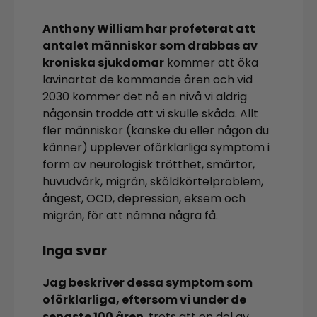
Anthony William har profeterat att
antalet människor som drabbas av
kroniska sjukdomar
kommer att öka
lavinartat de kommande åren och vid
2030 kommer det nå en nivå vi aldrig
någonsin trodde att vi skulle skåda. Allt
fler människor (kanske du eller någon du
känner) upplever oförklarliga symptom i
form av neurologisk trötthet, smärtor,
huvudvärk, migrän, sköldkörtelproblem,
ångest, OCD, depression, eksem och
migrän, för att nämna några få.
Inga svar
Jag beskriver dessa symptom som
oförklarliga, eftersom vi under de
senaste 100 åren
, trots att en del av