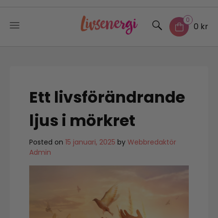
0
0 kr
Skip
to
content
Ett livsförändrande
ljus i mörkret
Posted on
15 januari, 2025
by
Webbredaktör
Admin