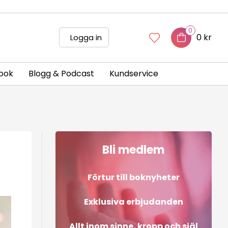
0
0 kr
Logga in
bok
Blogg & Podcast
Kundservice
Bli medlem
Förtur till boknyheter
Exklusiva erbjudanden
Allt inom sinne, kropp och själ