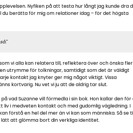
upplevelsen. Nyfiken på att testa hur långt jag kunde dra 
ill du berätta för mig om relationer idag – för det högsta
så.
"
m vi alla kan relatera till, reflektera över och önska fler
en utrymme för tolkningar, samtidigt som det är väldigt
arje kontakt jag knyter ger mig något viktigt. Vissa
 kortvarig. Nu vet vi ju att de aldrig tar slut.
på vad Suzanne vill förmedla i sin bok. Hon kallar den för
ett liv i medveten kontakt och med gudomlig vägledning. I
an förstå en hel del mer än vi kan som människa. Så se ti
 lätt att glömma bort din verkliga identitet.