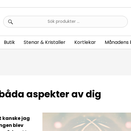
Sök
efter:
Butik
Stenar & Kristaller
Kortlekar
Månadens 
s båda aspekter av dig
t kanske jag
ingen blev