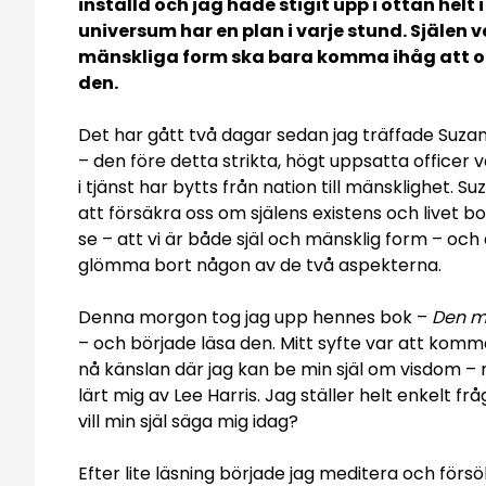
inställd och jag hade stigit upp i ottan helt
universum har en plan i varje stund. Själen v
mänskliga form ska bara komma ihåg att oc
den.
Det har gått två dagar sedan jag träffade Suz
– den före detta strikta, högt uppsatta officer v
i tjänst har bytts från nation till mänsklighet. S
att försäkra oss om själens existens och livet b
se – att vi är både själ och mänsklig form – och a
glömma bort någon av de två aspekterna.
Denna morgon tog jag upp hennes bok –
Den m
– och började läsa den. Mitt syfte var att komma
nå känslan där jag kan be min själ om visdom – 
lärt mig av Lee Harris. Jag ställer helt enkelt fr
vill min själ säga mig idag?
Efter lite läsning började jag meditera och försö