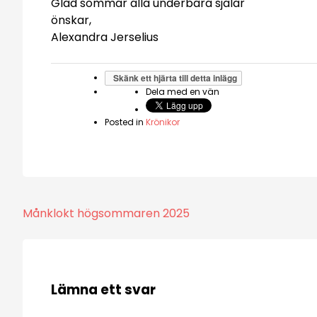
Glad sommar alla underbara själar
önskar,
Alexandra Jerselius
Skänk ett hjärta till detta inlägg
Dela med en vän
Posted in
Krönikor
Inläggsnavigering
Månklokt högsommaren 2025
Lämna ett svar