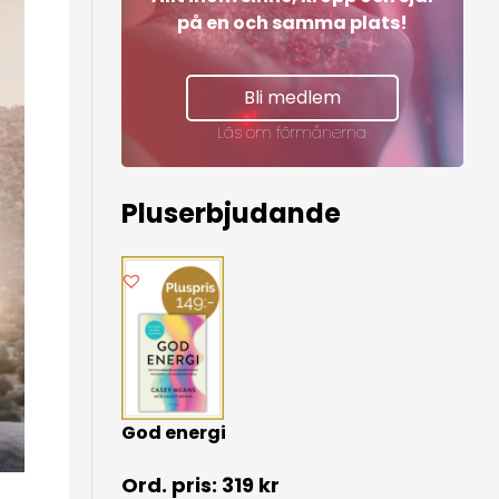
på en och samma plats!
Bli medlem
Läs om förmånerna
Pluserbjudande
God energi
319
kr