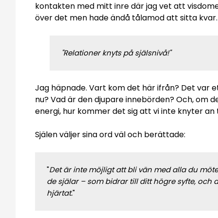
kontakten med mitt inre där jag vet att visdomen 
över det men hade ändå tålamod att sitta kvar. 
"Relationer knyts på själsnivå!"
Jag häpnade. Vart kom det här ifrån? Det var et
nu? Vad är den djupare innebörden? Och, om det är
energi, hur kommer det sig att vi inte knyter an t
Själen väljer sina ord väl och berättade:
"
Det är inte möjligt att bli vän med alla du möt
de själar – som bidrar till ditt högre syfte, o
hjärtat.
"