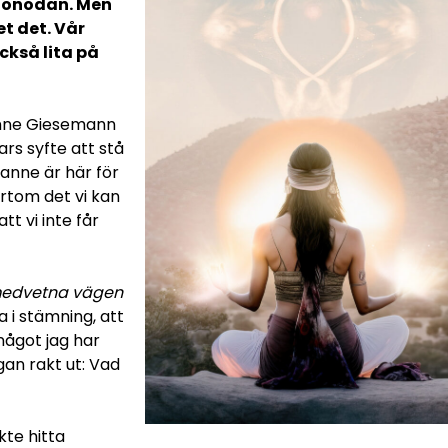
 i onödan. Men
et det. Vår
kså lita på
anne Giesemann
ars syfte att stå
uzanne är här för
ortom det vi kan
tt vi inte får
edvetna vägen
 i stämning, att
något jag har
ågan rakt ut: Vad
kte hitta