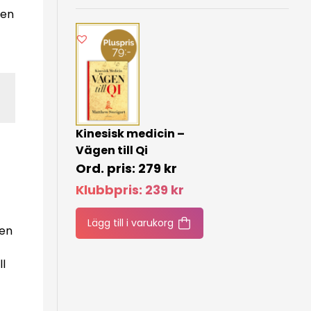
den
Kinesisk medicin –
Vägen till Qi
279
kr
Klubbpris:
239
kr
Lägg till i varukorg
 en
ll