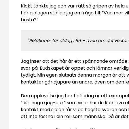
Klokt tänkte jag och var rätt så gripen av hela 
här dialogen ställde jag en fråga till: ”Vad mer v
bästa?”
"
Relationer tar aldrig slut – även om det verkar 
Jag inser att det här är ett spännande område so
svar på. Budskapet är öppet och lämnar verklig
tydligt. Min egen slutsats denna morgon är att v
kontakter går djupare än andra, även om den känns
Den upplevelse jag har haft idag är ett exempel 
”ditt högre jag-bok” som visar hur du kan leva 
kontakt med själen får vi de högsta svaren och k
att inte fastna i din roll som människa. Då är det