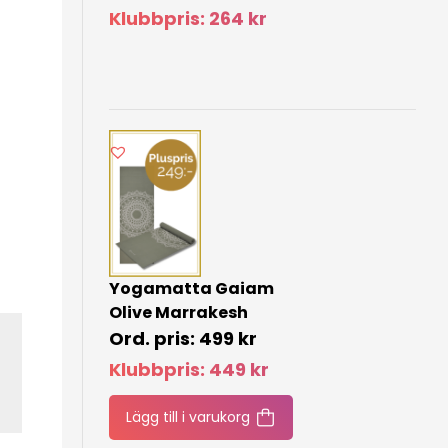
Klubbpris:
264
kr
Yogamatta Gaiam
Olive Marrakesh
499
kr
Klubbpris:
449
kr
Lägg till i varukorg