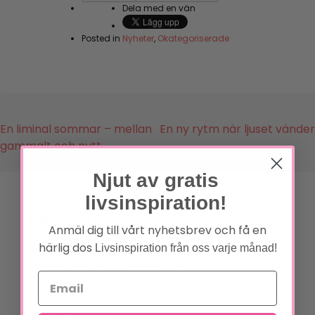
Dela med en vän
Posted in
Nyheter
,
Okategoriserade
Inläggsnavigering
En liminal sommar – mellan
En ny rytm när ljuset vänder
gammalt och nytt
Njut av gratis
livsinspiration!
Lämna ett svar
Anmäl dig till vårt nyhetsbrev och få en
härlig dos
Livsinspiration från oss varje månad!
Din e-postadress kommer inte publiceras.
*
Obligatoriska fält är märkta
*