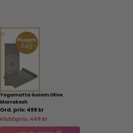
Yogamatta Gaiam Olive
Marrakesh
499
kr
Klubbpris:
449
kr
Lägg till i varukorg