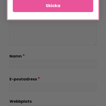
Kommentar
Skicka
*
Namn
*
E-postadress
Webbplats