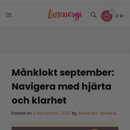
0
0 kr
Skip
to
content
Månklokt september:
Navigera med hjärta
och klarhet
Posted on
2 september, 2025
by
Alexandra Jerselius