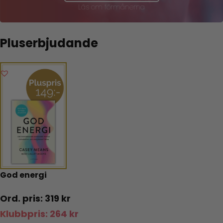
Läs om förmånerna
Pluserbjudande
God energi
319
kr
Klubbpris:
264
kr