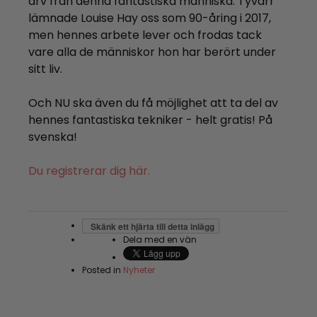
arv från denna fantastiska människa. Tyvärr
lämnade Louise Hay oss som 90-åring i 2017,
men hennes arbete lever och frodas tack
vare alla de människor hon har berört under
sitt liv.
Och NU ska även du få möjlighet att ta del av
hennes fantastiska tekniker - helt gratis! På
svenska!
Du registrerar dig här.
Skänk ett hjärta till detta inlägg
Dela med en vän
Posted in
Nyheter