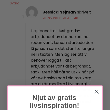
Svara
Jessica Nejman
skriver:
23 januari, 2023 kl. 16:40
Hej Jeanette! Just gratis-
erbjudandet av denna kurs har
redan varit, kursen startade den
13 januari som det står lite längre
ner i texten. Men jag ser att vi
behöver lägga till att
erbjudandet var tidsbegränsat,
tack! Men håll gärna utkik här på
vår webbsida och i din mailkorg
om du är medlem i Livsenergi, vi
uppdaterar lite då och då med
spännande nya erbjudanden om
Njut av gratis
gratis-kurser i samarbete med
livsinspiration!
Younity Sweden.