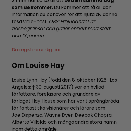
24 timmar så se till att
se dem samma dag
som de kommer.
Du kommer att få all den
information du behöver för att njuta av denna
resa via e-post.
OBS: Erbjudandet är
tidsbegränsat och gäller enbart med start
den 13 januari.
Du registrerar dig här.
Om Louise Hay
Louise Lynn Hay (född den 8. oktober 1926 i Los
Angeles; † 30. augusti 2017) var en hyllad
författare, föreläsare och grundare av
förlaget Hay House som har varit språngbräda
för fantastiska visionärer och lärare som
Joe Dispenza, Wayne Dyer, Deepak Chopra,
Alberto Villoldo och många andra stora namn
inom detta område.