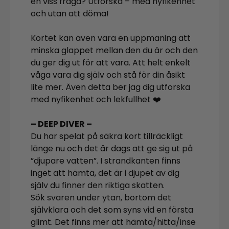
en viss fråga? Utforska – med nyfikenhet
och utan att döma!
Kortet kan även vara en uppmaning att
minska glappet mellan den du är och den
du ger dig ut för att vara. Att helt enkelt
våga vara dig själv och stå för din åsikt
lite mer. Även detta ber jag dig utforska
med nyfikenhet och lekfullhet ❤️
– DEEP DIVER –
Du har spelat på säkra kort tillräckligt
länge nu och det är dags att ge sig ut på
”djupare vatten”. I strandkanten finns
inget att hämta, det är i djupet av dig
själv du finner den riktiga skatten.
Sök svaren under ytan, bortom det
självklara och det som syns vid en första
glimt. Det finns mer att hämta/hitta/inse