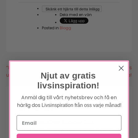
Skänk ett hjärta till detta inlägg
Dela med en vän
Posted in
Blogg
Inläggsnavigering
”Den maskulina
Omtyckt Louise Hay-kurs
Njut av gratis
urenergin”
tillbaka!
livsinspiration!
Anmäl dig till vårt nyhetsbrev och få en
härlig dos
Livsinspiration från oss varje månad!
Lämna ett svar
Din e-postadress kommer inte
*
publiceras.
Obligatoriska fält är märkta