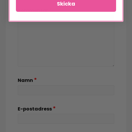
Skicka
*
Kommentar
*
Namn
*
E-postadress