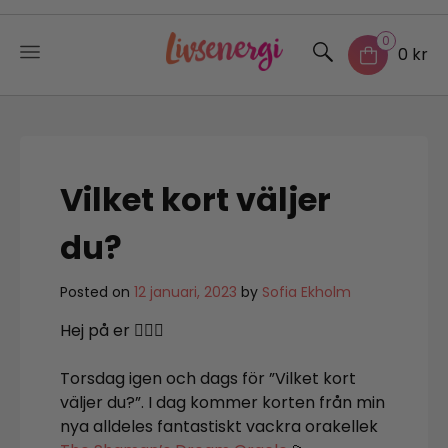
0
0 kr
Skip
to
content
Vilket kort väljer
du?
Posted on
12 januari, 2023
by
Sofia Ekholm
Hej på er 🧚🏼‍♀️
Torsdag igen och dags för ”Vilket kort
väljer du?”. I dag kommer korten från min
nya alldeles fantastiskt vackra orakellek