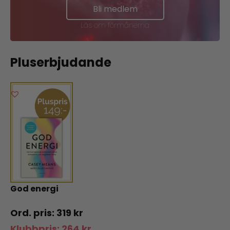
Bli medlem
Läs om förmånerna
Pluserbjudande
God energi
319
kr
Klubbpris:
264
kr