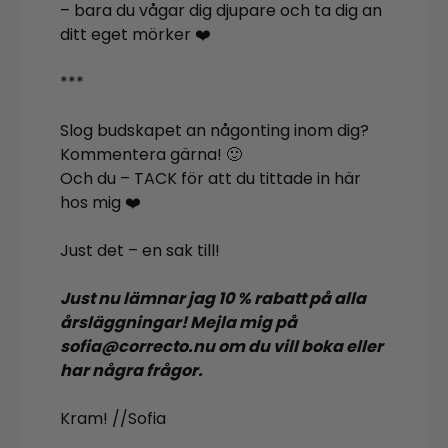
– bara du vågar dig djupare och ta dig an
ditt eget mörker ❤️
***
Slog budskapet an någonting inom dig?
Kommentera gärna! 🙂
Och du – TACK för att du tittade in här
hos mig ❤️
Just det – en sak till!
Just nu lämnar jag 10 % rabatt på alla
årsläggningar! Mejla mig på
sofia@correcto.nu om du vill boka eller
har några frågor.
Kram! //Sofia