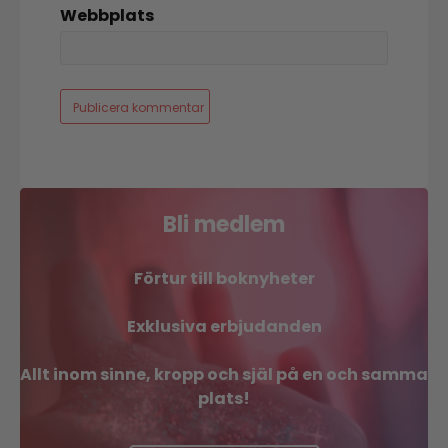
Webbplats
Bli medlem
Förtur till boknyheter
Exklusiva erbjudanden
Allt inom sinne, kropp och själ på en och samma
plats!