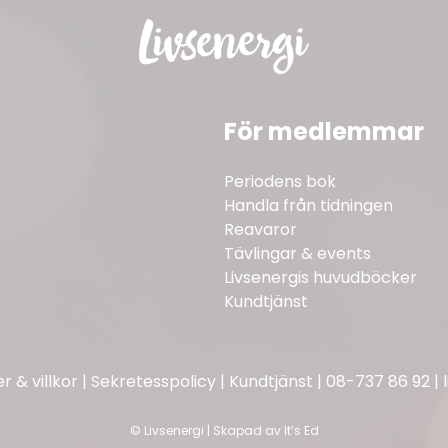
För medlemmar
Periodens bok
Handla från tidningen
Reavaror
Tävlingar & events
Livsenergis huvudböcker
Kundtjänst
 & villkor
|
Sekretesspolicy
|
Kundtjänst
|
08-737 86 92
|
©
Livsenergi | Skapad av
It’s Ed