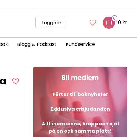
0
0 kr
Logga in
bok
Blogg & Podcast
Kundservice
Bli medlem
ma
Förtur till boknyheter
Exklusiva erbjudanden
Allt inom sinne, kropp och själ
på en och samma plats!