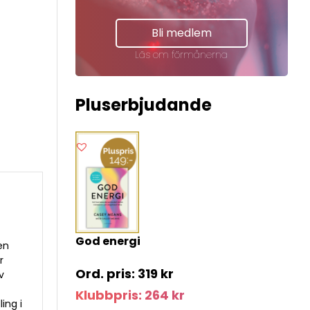
Bli medlem
Läs om förmånerna
Pluserbjudande
God energi
en
r
319
kr
v
Klubbpris:
264
kr
ing i