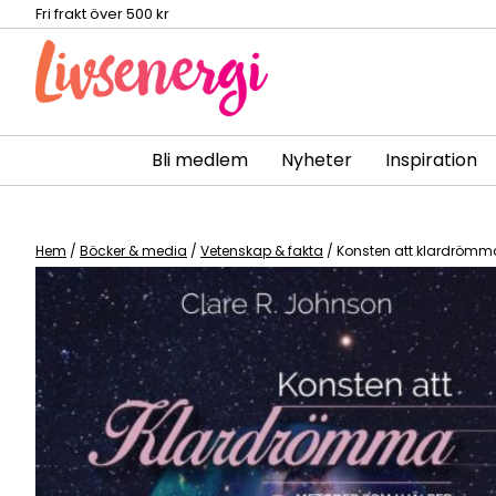
Fri frakt över 500 kr
Bli medlem
Nyheter
Inspiration
Skip
to
content
Hem
/
Böcker & media
/
Vetenskap & fakta
/ Konsten att klardrömm