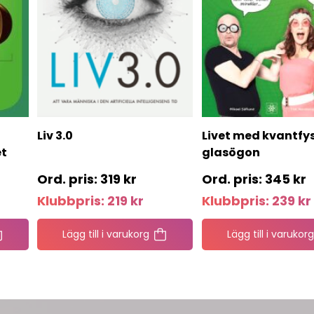
Liv 3.0
Livet med kvantfy
et
glasögon
319
kr
345
kr
Klubbpris:
219
kr
Klubbpris:
239
kr
Lägg till i varukorg
Lägg till i varukorg