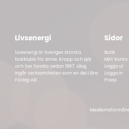
Livsenergi
Sidor
Livsenergi är Sveriges största
Butik
bokklubb för sinne, kropp och själ
Mitt konto
och har funnits sedan 1997. Idag
Logga ut
ingår verksamheten som en del i Bra
Logga in
Förlag AB.
Press
Medlemsförmåner