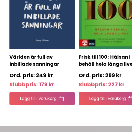
Världen är full av
Frisk till 100 : Hälsan i
inbillade sanningar
behåll hela långa liv
249
kr
299
kr
Klubbpris:
179
kr
Klubbpris:
227
kr
Lägg till i varukorg
Lägg till i varukorg