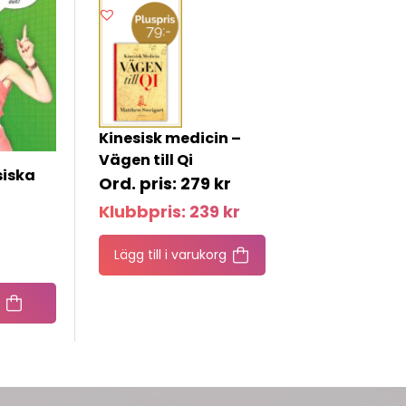
Kinesisk medicin –
Vägen till Qi
siska
279
kr
Klubbpris:
239
kr
Lägg till i varukorg