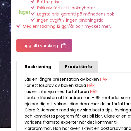
Bättre priser
Exklusiv förtur till boknyheter
I lager
Lägsta pris-garanti på månadens bok
Ingen avgift / ingen bindningstid
Medlemstidning 12 ggr/år och mycket mer...
Lägg till i varukorg
Beskrivning
Produktinfo
Läs en längre presentation av boken
HÄR.
För ett läsprov av boken klicka
HÄR.
Läs en intervju med författaren
HÄR.
I boken Konsten att klardrömma – 65 metoder som
hjälper dig att vakna i dina drömmar delar författar
Clare R. Johnson med sig av sina bästa tips, övninga
och kompletta program för att bli klar. Clare är en a
världens främsta experter när det kommer till
klardrömmar. Hon har även skrivit en doktorsavhandl