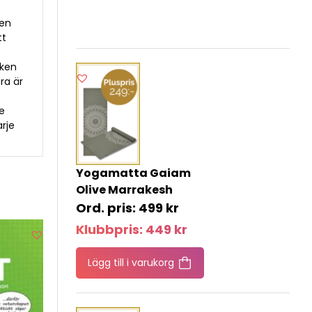
sen
tt
oken
ra är
e
arje
Yogamatta Gaiam
Olive Marrakesh
499
kr
Klubbpris:
449
kr
Lägg till i varukorg