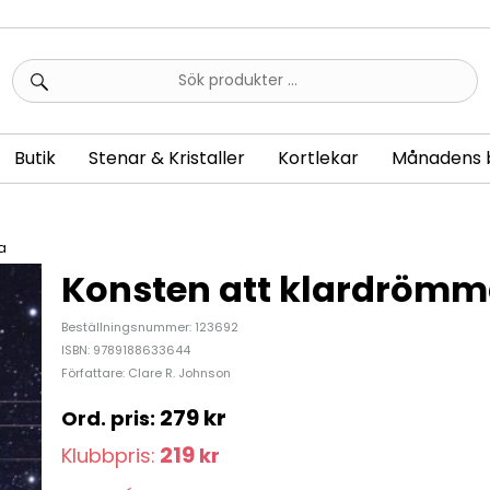
Sök
efter:
Butik
Stenar & Kristaller
Kortlekar
Månadens 
a
Konsten att klardröm
Beställningsnummer: 123692
ISBN: 9789188633644
Författare: Clare R. Johnson
279
kr
219
Klubbpris:
kr