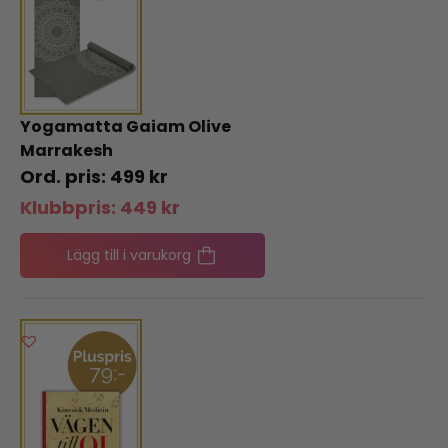
Yogamatta Gaiam Olive
Marrakesh
499
kr
Klubbpris:
449
kr
Lägg till i varukorg