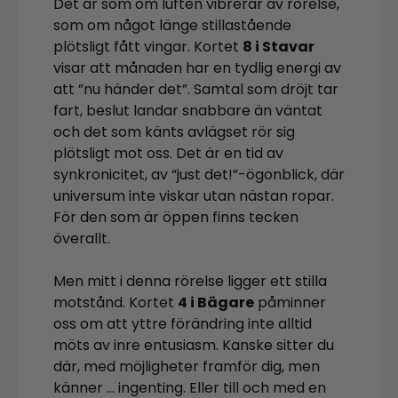
Det är som om luften vibrerar av rörelse,
som om något länge stillastående
plötsligt fått vingar. Kortet
8 i Stavar
visar att månaden har en tydlig energi av
att ”nu händer det”. Samtal som dröjt tar
fart, beslut landar snabbare än väntat
och det som känts avlägset rör sig
plötsligt mot oss. Det är en tid av
synkronicitet, av “just det!”-ögonblick, där
universum inte viskar utan nästan ropar.
För den som är öppen finns tecken
överallt.
Men mitt i denna rörelse ligger ett stilla
motstånd. Kortet
4 i Bägare
påminner
oss om att yttre förändring inte alltid
möts av inre entusiasm. Kanske sitter du
där, med möjligheter framför dig, men
känner … ingenting. Eller till och med en