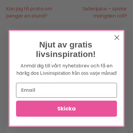
Inläggsnavigering
Kan jag få prata om
Sellerijuice – spelar
pengar en stund?
mängden roll?
Njut av gratis
Lämna ett svar
livsinspiration!
Din e-postadress kommer inte
Anmäl dig till vårt nyhetsbrev och få en
*
publiceras.
Obligatoriska fält är märkta
härlig dos
Livsinspiration från oss varje månad!
*
Kommentar
Skicka