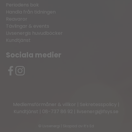
Periodens bok
Handla från tidningen
Reavaror
Tävlingar & events
Livsenergis huvudböcker
Kundtjänst
Sociala medier
Medlemsförmåner & villkor
|
Sekretesspolicy
|
Kundtjänst
|
08-737 86 92
|
livsenergi@fsys.se
©
Livsenergi | Skapad av
It’s Ed