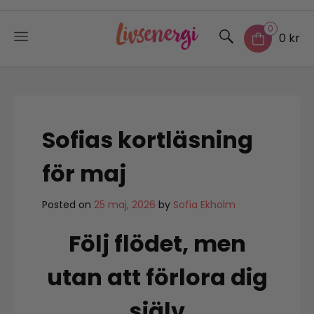
0
0 kr
Skip
to
content
Sofias kortläsning
för maj
Posted on
25 maj, 2026
by
Sofia Ekholm
Följ flödet, men
utan att förlora dig
själv