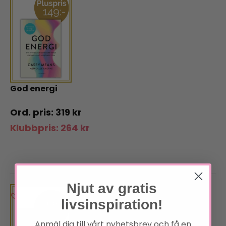
God energi
319
kr
Klubbpris:
264
kr
Njut av gratis
livsinspiration!
Anmäl dig till vårt nyhetsbrev och få en