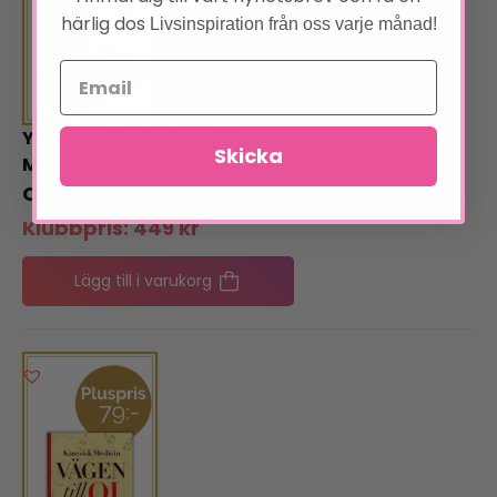
härlig dos
Livsinspiration från oss varje månad!
Yogamatta Gaiam Olive
Skicka
Marrakesh
499
kr
Klubbpris:
449
kr
Lägg till i varukorg