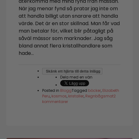
återkomma med mina fynd från mässan.
När jag menar fynd så pratar jag inte om
att handla billigt utan snarare att handla
värde. Det är en stor skillnad. Man får vad
man betalar för, vilket blir påtagligt på
såväl mässor som marknader. Jag såg
bland annat flera kristallhandlare som
hade…
Skänk ett hjärta till detta inlägg
Dela med en vän
Posted in
Blogg
Tagged
böcker
,
Elizabeth
Peru
,
kosmos
,
kristaller
,
Regnbågsmat
2
till
kommentarer
Mässfynd
som
skapar
värde