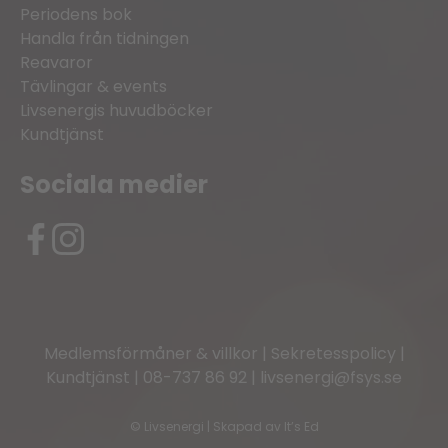
Periodens bok
Handla från tidningen
Reavaror
Tävlingar & events
Livsenergis huvudböcker
Kundtjänst
Sociala medier
Medlemsförmåner & villkor
|
Sekretesspolicy
|
Kundtjänst
|
08-737 86 92
|
livsenergi@fsys.se
©
Livsenergi | Skapad av
It’s Ed