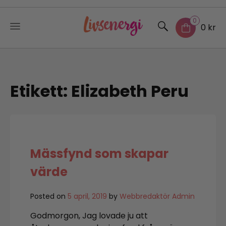
0
0 kr
Skip
to
content
Etikett:
Elizabeth Peru
Mässfynd som skapar
värde
Posted on
5 april, 2019
by
Webbredaktör Admin
Godmorgon, Jag lovade ju att