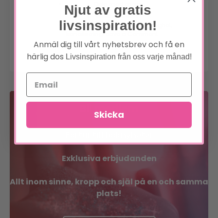
Dela med en vän
Njut av gratis
livsinspiration!
Posted in
Nyheter
Tagged
andlighet
,
on
kanalisering
Leave a Comment
Öppningshälsning
Anmäl dig till vårt nyhetsbrev och få en
från
härlig dos
Livsinspiration från oss varje månad!
Metatron
Bli medlem
Skicka
Förtur till boknyheter
Exklusiva erbjudanden
Allt inom sinne, kropp och själ på en och samma
plats!