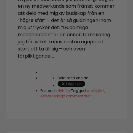
en ny medverkande som främst kommer
att dela med mig av budskap från en
”högre sfär” – det är så guidningen inom
mig uttrycker det. ”Gudomliga
meddelanden” är en annan formulering
jag får, vilket känns nästan ogripbart
stort att ta till sig – och även
förpliktigande….
Dela med en vän
Posted in
Nyheter
Tagged
andlighet
,
till
kanalisering
2 kommentarer
”Kärlekens
språk
talar
alla”