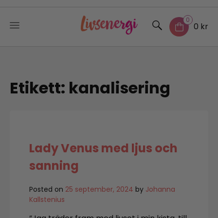
0
0 kr
Skip
to
content
Etikett:
kanalisering
Lady Venus med ljus och
sanning
Posted on
25 september, 2024
by
Johanna
Kallstenius