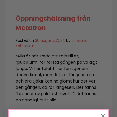
Öppningshälsning från
Metatron
Posted on
30 augusti, 2024
by
Johanna
Kallstenius
”Alla är här. Redo att tala till er,
”publikum”, för första gången på väldigt
länge. Vi har talat till er förr, genom
denna kanal, men det var längesen nu
och era själar kan ha glömt hur det var
den gången, då för längesen. Det fanns
”brunnar av guld och juveler”, det fanns
en oändligt outsinlig…