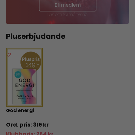
Bli medlem
Läs om förmånerna
Pluserbjudande
God energi
319
kr
Klubbpris:
264
kr