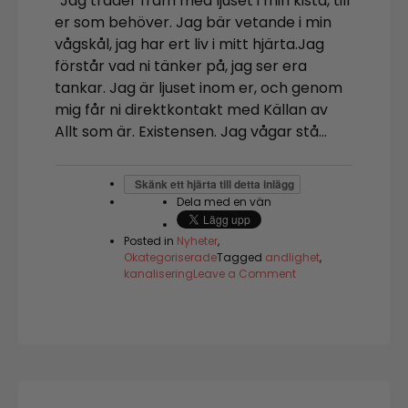
”Jag träder fram med ljuset i min kista, till
er som behöver. Jag bär vetande i min
vågskål, jag har ert liv i mitt hjärta.Jag
förstår vad ni tänker på, jag ser era
tankar. Jag är ljuset inom er, och genom
mig får ni direktkontakt med Källan av
Allt som är. Existensen. Jag vågar stå…
Skänk ett hjärta till detta inlägg
Dela med en vän
Posted in
Nyheter
,
Okategoriserade
Tagged
andlighet
,
on
kanalisering
Leave a Comment
Lady
Venus
med
ljus
och
sanning