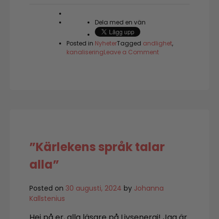
Dela med en vän
Posted in
Nyheter
Tagged
andlighet
,
on
kanalisering
Leave a Comment
Please
regard
one
another
as
one
another’s
Brothers
and
Sisters
”Kärlekens språk talar
alla”
Posted on
30 augusti, 2024
by
Johanna
Kallstenius
Hej på er, alla läsare på Livsenergi! Jag är