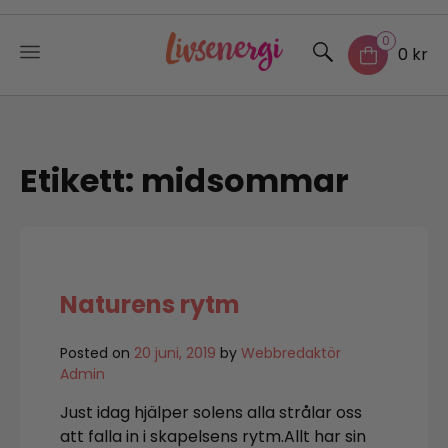
0
0 kr
Skip
to
content
Etikett:
midsommar
Naturens rytm
Posted on
20 juni, 2019
by
Webbredaktör
Admin
Just idag hjälper solens alla strålar oss
att falla in i skapelsens rytm.Allt har sin