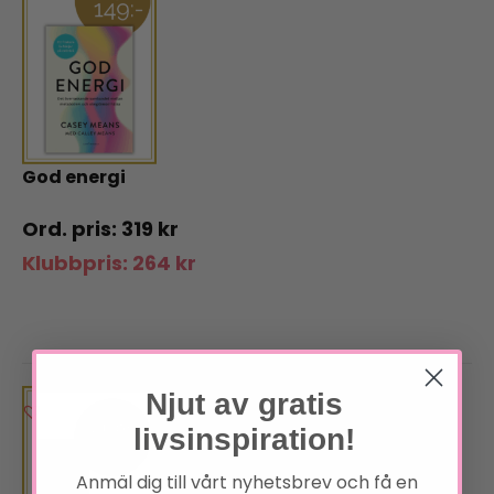
God energi
319
kr
Klubbpris:
264
kr
Njut av gratis
livsinspiration!
Anmäl dig till vårt nyhetsbrev och få en