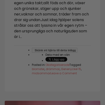
egen unika takt;allt föds och dör, växer
och grönskar, stiger upp och sjunker
ner,vaknar och somnar, träder fram och
drar sig undan.Just idag hjälper solens
strålar oss att lyssna in vår egen rytm –
den ursprungliga och naturliga,den som
är i…
Skänk ett hjärta till detta inlägg
Dela med en vän
Posted in
Okategoriserade
Tagged
blomster
,
drömmar
,
Genenyckel 15
,
on
midsommar
Leave a Comment
Naturens
rytm