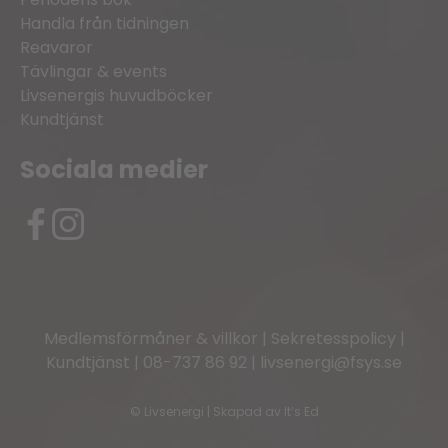
Handla från tidningen
Reavaror
Tävlingar & events
Livsenergis huvudböcker
Kundtjänst
Sociala medier
Medlemsförmåner & villkor
|
Sekretesspolicy
|
Kundtjänst
|
08-737 86 92
|
livsenergi@fsys.se
©
Livsenergi | Skapad av
It’s Ed