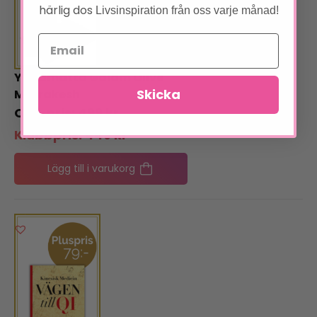
härlig dos
Livsinspiration från oss varje månad!
Yogamatta Gaiam Olive
Skicka
Marrakesh
499
kr
Klubbpris:
449
kr
Lägg till i varukorg