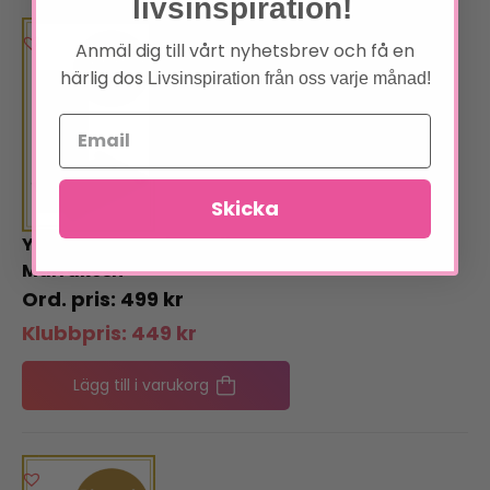
livsinspiration!
Anmäl dig till vårt nyhetsbrev och få en
härlig dos
Livsinspiration från oss varje månad!
Skicka
Yogamatta Gaiam Olive
Marrakesh
499
kr
Klubbpris:
449
kr
Lägg till i varukorg