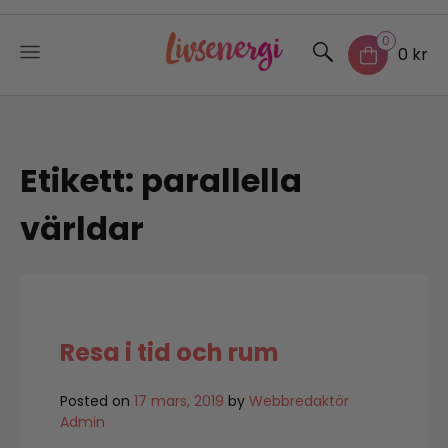
0
0 kr
Skip
to
content
Etikett:
parallella
världar
Resa i tid och rum
Posted on
17 mars, 2019
by
Webbredaktör
Admin