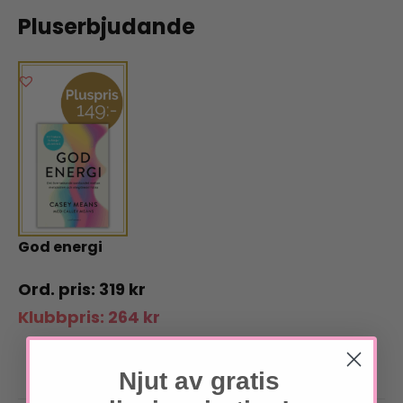
Pluserbjudande
God energi
319
kr
Klubbpris:
264
kr
Njut av gratis