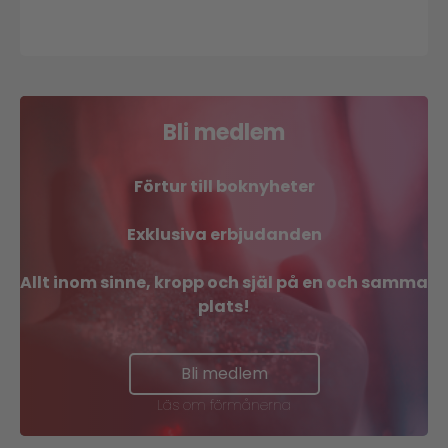
i
tid
och
rum
Bli medlem
Förtur till boknyheter
Exklusiva erbjudanden
Allt inom sinne, kropp och själ på en och samma
plats!
Bli medlem
Läs om förmånerna