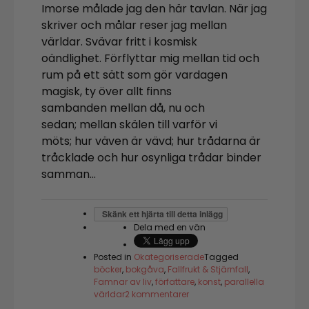
Imorse målade jag den här tavlan. När jag
skriver och målar reser jag mellan
världar. Svävar fritt i kosmisk
oändlighet. Förflyttar mig mellan tid och
rum på ett sätt som gör vardagen
magisk, ty över allt finns
sambanden mellan då, nu och
sedan; mellan skälen till varför vi
möts; hur väven är vävd; hur trådarna är
tråcklade och hur osynliga trådar binder
samman…
Skänk ett hjärta till detta inlägg
Dela med en vän
Posted in
Okategoriserade
Tagged
böcker
,
bokgåva
,
Fallfrukt & Stjärnfall
,
Famnar av liv
,
författare
,
konst
,
parallella
till
världar
2 kommentarer
Resa