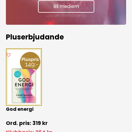
Bli medlem
Läs om förmånerna
Pluserbjudande
God energi
319
kr