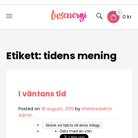
0
0 kr
Skip
to
content
Etikett:
tidens mening
I väntans tid
Posted on
18 augusti, 2019
by
Webbredaktör
Admin
Skänk ett hjärta till detta inlägg
Dela med en vän