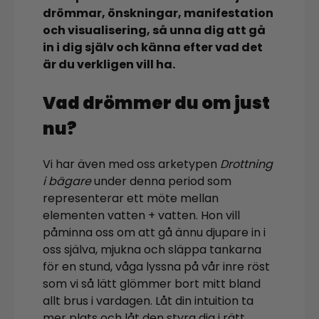
drömmar, önskningar, manifestation
och visualisering, så unna dig att gå
in i dig själv och känna efter vad det
är du verkligen vill ha.
Vad drömmer du om just
nu?
Vi har även med oss arketypen
Drottning
i bägare
under denna period som
representerar ett möte mellan
elementen vatten + vatten. Hon vill
påminna oss om att gå ännu djupare in i
oss själva, mjukna och släppa tankarna
för en stund, våga lyssna på vår inre röst
som vi så lätt glömmer bort mitt bland
allt brus i vardagen. Låt din intuition ta
mer plats och låt den styra dig i rätt