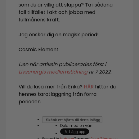
som du är villig att släppa? Ta i sådana
fall tillfället i akt och jobba med
fullmånens kraft.
Jag önskar dig en magisk period!
Cosmic Element
Den här artikeln publicerades först i
Livsenergis medlemstidning
nr 7 2022.
Vill du läsa mer från Erika?
HÄR
hittar du
hennes tarotläggning från förra
perioden.
Skänk ett hjärta till detta inlägg
Dela med en vän
Posted in
Nyheter
Tagged
Erika Törnqvist