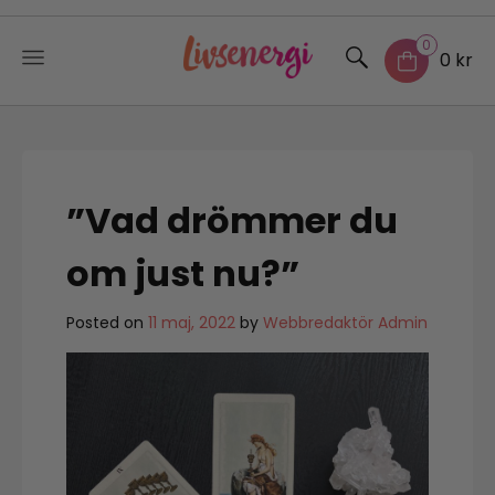
0
0 kr
Skip
to
content
”Vad drömmer du
om just nu?”
Posted on
11 maj, 2022
by
Webbredaktör Admin