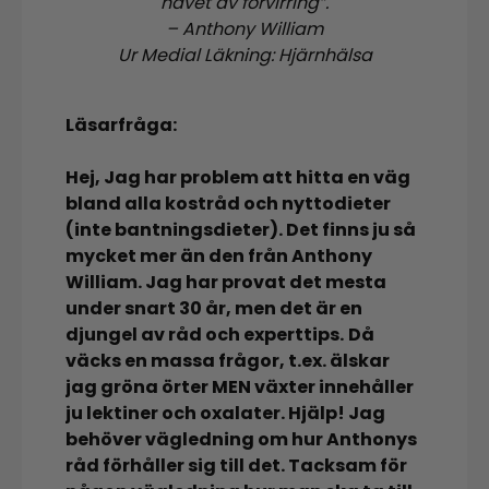
havet av förvirring”.
–
Anthony William
Ur Medial Läkning: Hjärnhälsa
Läsarfråga:
Hej, Jag har problem att hitta en väg
bland alla kostråd och nyttodieter
(inte bantningsdieter). Det finns ju så
mycket mer än den från Anthony
William. Jag har provat det mesta
under snart 30 år, men det är en
djungel av råd och experttips.
Då
väcks en massa frågor, t.ex. älskar
jag gröna örter MEN växter innehåller
ju lektiner och oxalater. Hjälp! Jag
behöver vägledning om hur Anthonys
råd förhåller sig till det. Tacksam för