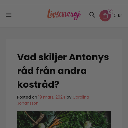
0
0 kr
Skip
to
content
Vad skiljer Antonys
råd från andra
kostråd?
Posted on
19 mars, 2024
by
Carolina
Johansson