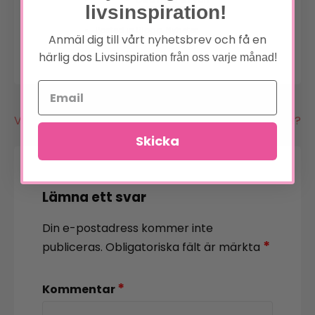
livsinspiration!
Posted in
Blogg
,
Nyheter
Anmäl dig till vårt nyhetsbrev och få en
härlig dos
Livsinspiration från oss varje månad!
Inläggsnavigering
Vilket kort väljer du?
Vilket kort väljer du?
Skicka
Lämna ett svar
Din e-postadress kommer inte
*
publiceras.
Obligatoriska fält är märkta
*
Kommentar