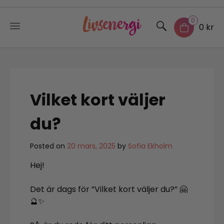
0
0 kr
Skip
to
content
Vilket kort väljer
du?
Posted on
20 mars, 2025
by
Sofia Ekholm
Hej!
Det är dags för ”Vilket kort väljer du?” 🤗
🔮✨