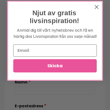
Din e-postadress kommer inte
*
publiceras.
Obligatoriska fält är märkta
Njut av gratis
livsinspiration!
*
Kommentar
Anmäl dig till vårt nyhetsbrev och få en
härlig dos
Livsinspiration från oss varje månad!
Skicka
*
Namn
*
E-postadress