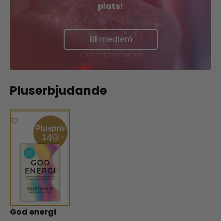
plats!
Bli medlem
Läs om förmånerna
Pluserbjudande
God energi