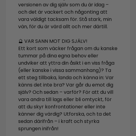
versionen av dig själv som du är idag –
och det är vackert och någonting att
vara väldigt tacksam för. Stå stark, min
vän, för du är värd allt och mer därtill.
🔮 VAR SANN MOT DIG SJÄLV!
Ett kort som väcker frågan om du kanske
tummar på dina egna behov eller
undviker att yttra din åsikt i en viss fråga
(eller kanske i vissa sammanhang)? Ta
ett steg tillbaka, landa och känna in: Var
känns det inte bra? Var går du emot dig
själv? Och sedan – varför? För att du vill
vara andra till lags eller bli omtyckt, för
att du skyr konfrontationer eller inte
känner dig värdig? Utforska, och ta det
sedan därifrån – i kraft och styrka
sprungen inifrån!