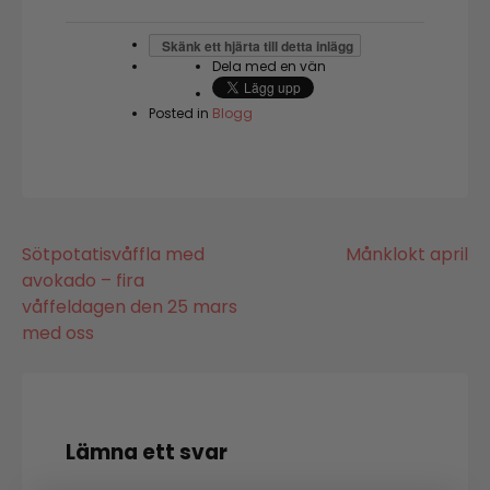
Skänk ett hjärta till detta inlägg
Dela med en vän
Posted in
Blogg
Inläggsnavigering
Sötpotatisvåffla med
Månklokt april
avokado – fira
våffeldagen den 25 mars
med oss
Lämna ett svar