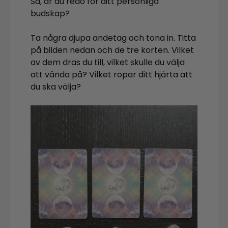
Så, är du redo för ditt personliga
budskap?
Ta några djupa andetag och tona in. Titta
på bilden nedan och de tre korten. Vilket
av dem dras du till, vilket skulle du välja
att vända på? Vilket ropar ditt hjärta att
du ska välja?