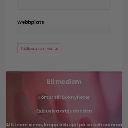
Webbplats
Bli medlem
Förtur till boknyheter
Exklusiva erbjudanden
Allt inom sinne, kropp och själ på en och samma