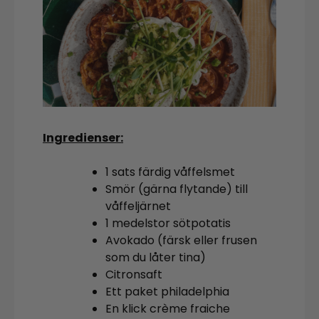
Ingredienser:
1 sats färdig våffelsmet
Smör (gärna flytande) till
våffeljärnet
1 medelstor sötpotatis
Avokado (färsk eller frusen
som du låter tina)
Citronsaft
Ett paket philadelphia
En klick crème fraiche