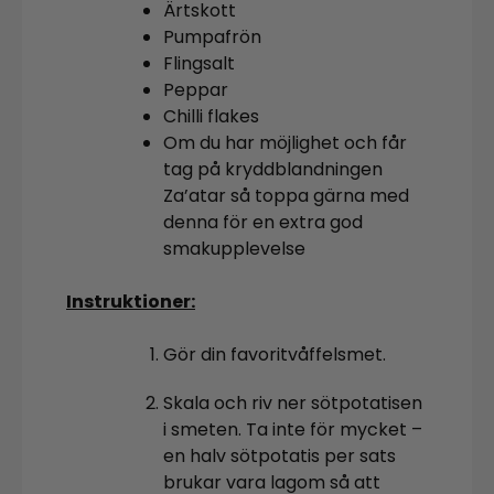
Ärtskott
Pumpafrön
Flingsalt
Peppar
Chilli flakes
Om du har möjlighet och får
tag på kryddblandningen
Za’atar så toppa gärna med
denna för en extra god
smakupplevelse
Instruktioner:
Gör din favoritvåffelsmet.
Skala och riv ner sötpotatisen
i smeten. Ta inte för mycket –
en halv sötpotatis per sats
brukar vara lagom så att