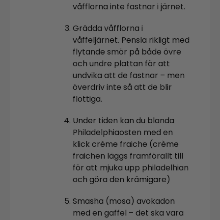
våfflorna inte fastnar i järnet.
Grädda våfflorna i
våffeljärnet. Pensla rikligt med
flytande smör på både övre
och undre plattan för att
undvika att de fastnar – men
överdriv inte så att de blir
flottiga.
Under tiden kan du blanda
Philadelphiaosten med en
klick crème fraiche (crème
fraichen läggs framförallt till
för att mjuka upp philadelhian
och göra den krämigare)
Smasha (mosa) avokadon
med en gaffel – det ska vara