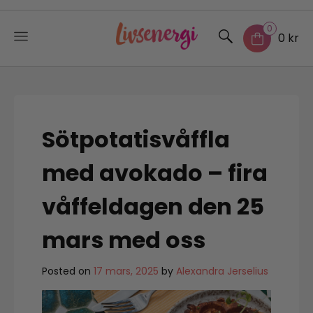
0
0 kr
Skip
to
content
Sötpotatisvåffla
med avokado – fira
våffeldagen den 25
mars med oss
Posted on
17 mars, 2025
by
Alexandra Jerselius