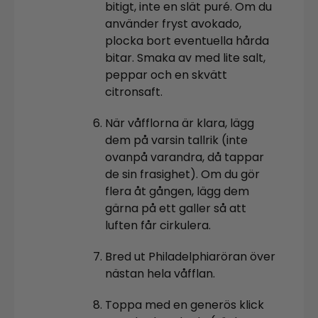
bitigt, inte en slät puré. Om du
använder fryst avokado,
plocka bort eventuella hårda
bitar. Smaka av med lite salt,
peppar och en skvätt
citronsaft.
När våfflorna är klara, lägg
dem på varsin tallrik (inte
ovanpå varandra, då tappar
de sin frasighet). Om du gör
flera åt gången, lägg dem
gärna på ett galler så att
luften får cirkulera.
Bred ut Philadelphiaröran över
nästan hela våfflan.
Toppa med en generös klick