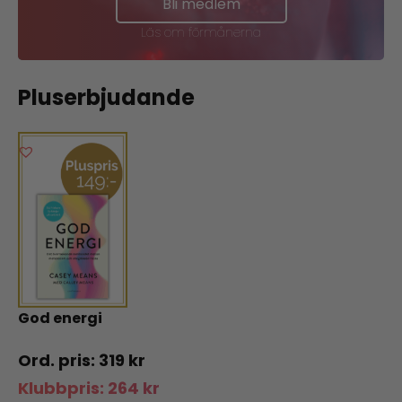
Bli medlem
Läs om förmånerna
Pluserbjudande
God energi
319
kr
Klubbpris:
264
kr