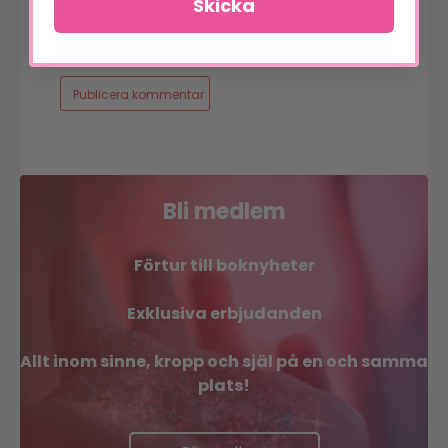
Webbplats
Skicka
Bli medlem
Förtur till boknyheter
Exklusiva erbjudanden
Allt inom sinne, kropp och själ på en och samma
plats!