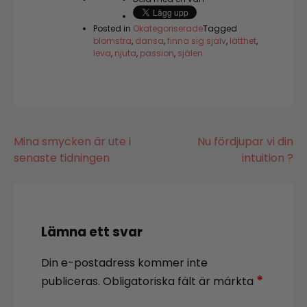
Posted in
Okategoriserade
Tagged
blomstra
,
dansa
,
finna sig själv
,
lätthet
,
leva
,
njuta
,
passion
,
själen
Inläggsnavigering
Mina smycken är ute i
Nu fördjupar vi din
senaste tidningen
intuition ?
Lämna ett svar
Din e-postadress kommer inte
*
publiceras.
Obligatoriska fält är märkta