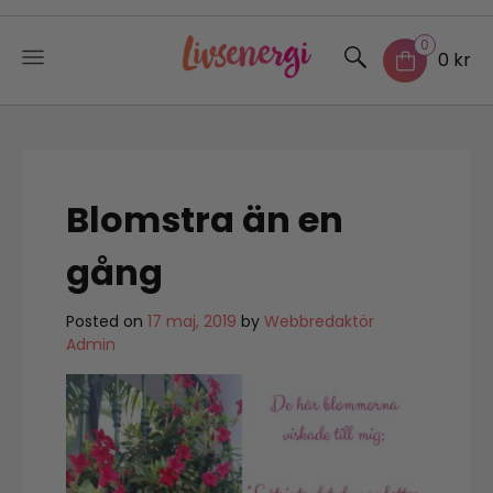
0
0 kr
Skip
to
content
Blomstra än en
gång
Posted on
17 maj, 2019
by
Webbredaktör
Admin