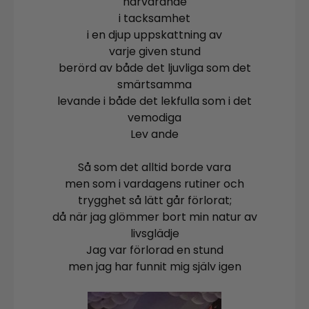
närvarande
i tacksamhet
i en djup uppskattning av
varje given stund
berörd av både det ljuvliga som det
smärtsamma
levande i både det lekfulla som i det
vemodiga
Lev ande
Så som det alltid borde vara
men som i vardagens rutiner och
trygghet så lätt går förlorat;
då när jag glömmer bort min natur av
livsglädje
Jag var förlorad en stund
men jag har funnit mig själv igen