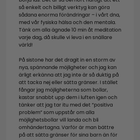
så enkelt och billigt verktyg kan göra
sådana enorma förändringar – i vårt dna,
med vår fysiska hälsa och den mentala.
Tänk om alla ägnade 10 min åt meditation
varje dag, då skulle vi leva i en snällare
värld!
På sistone har det dragit in en storm av
nya, spännande möjligheter och jag kan
ärligt erkänna att jag inte är så duktig på
att tacka nej eller sätta gränser. I stället
fångar jag möjligheterna som bollar,
kastar snabbt upp dem i luften igen och
tänker att jag tar itu med det ”positiva
problem” som uppstår om alla
möjlighetsbollar vill landa och bli
omhändertagna. Varför är man bättre
på att sätta gränser för sina barn än för