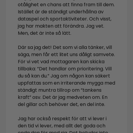
otålighet en chans att finna fram till dem.
Istället är de ständigt underhållna av
dataspel och sportaktiviteter. Och visst,
jag har makten att förändra. Jag vet.
Men, det är inte så lätt.
Där sa jag det! Det som vi alla tänker, vill
säga, men får ett litet uns dåligt samvete.
För vi vet vad mottagaren kan skicka
tillbaka: ”Det handlar om prioritering. Vill
du så kan du.” Jag om någon kan säkert
uppfattas som en irriterande mygga med
ständigt muntra tillrop om ”tankens
kraft” osv. Det är jag medveten om. En
del gillar och behöver det, en del inte.
Jag har också respekt för att vi lever i
den tid vi lever, med allt det goda och
onda den för med sig. Det betyder inte