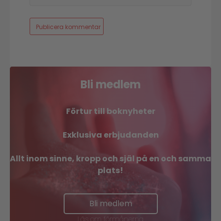
Bli medlem
Förtur till boknyheter
Exklusiva erbjudanden
Allt inom sinne, kropp och själ på en och samma
plats!
Bli medlem
Läs om förmånerna