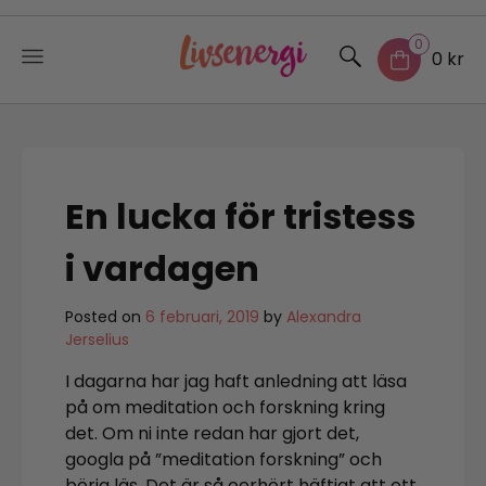
0
0 kr
Skip
to
content
En lucka för tristess
i vardagen
Posted on
6 februari, 2019
by
Alexandra
Jerselius
I dagarna har jag haft anledning att läsa
på om meditation och forskning kring
det. Om ni inte redan har gjort det,
googla på ”meditation forskning” och
börja läs. Det är så oerhört häftigt att ett