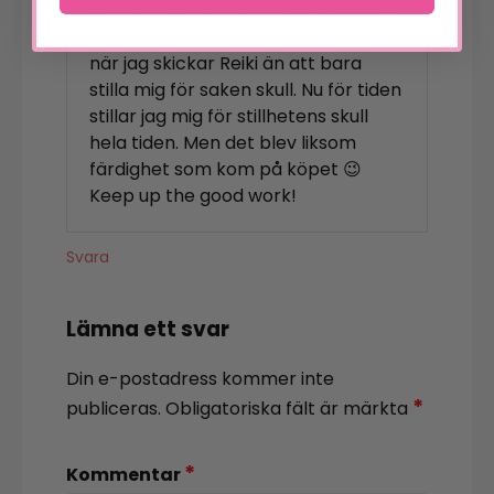
on this I will”. Det är mycket lättare
att vara kreativ och se möjligheter
när jag skickar Reiki än att bara
stilla mig för saken skull. Nu för tiden
stillar jag mig för stillhetens skull
hela tiden. Men det blev liksom
färdighet som kom på köpet 😉
Keep up the good work!
Svara
Lämna ett svar
Din e-postadress kommer inte
*
publiceras.
Obligatoriska fält är märkta
*
Kommentar