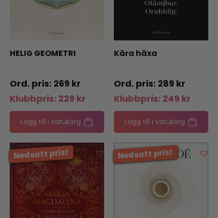
HELIG GEOMETRI
Kära häxa
269
kr
289
kr
Klubbpris:
229
kr
Klubbpris:
249
kr
Lägg till i varukorg
Lägg till i varukorg