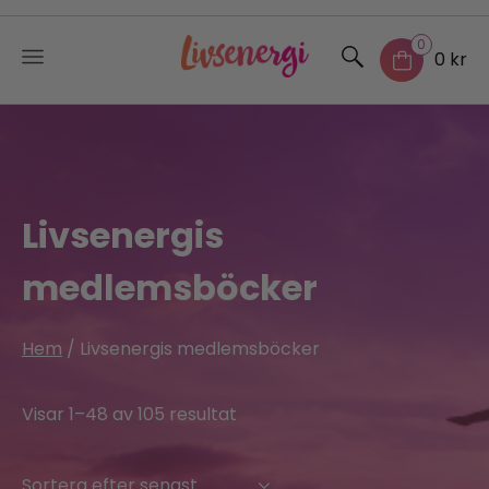
0
0 kr
Skip
to
content
Livsenergis
medlemsböcker
Hem
/ Livsenergis medlemsböcker
Sorted
Visar 1–48 av 105 resultat
by
latest