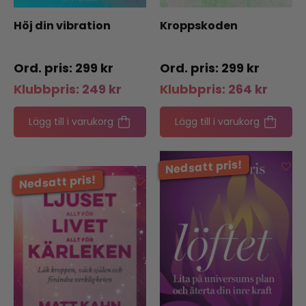
Höj din vibration
Kroppskoden
299
kr
299
kr
Klubbpris:
249
kr
Klubbpris:
264
kr
Lägg till i varukorg
Lägg till i varukorg