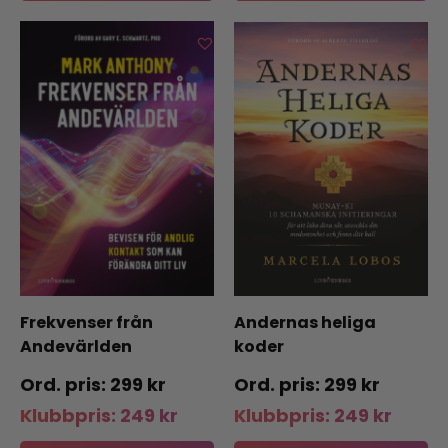
Frekvenser från
Andernas heliga
Andevärlden
koder
299
kr
299
kr
Klubbpris:
249
kr
Klubbpris:
249
kr