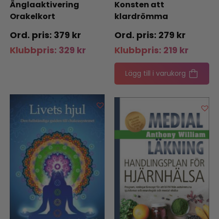
Änglaaktivering
Konsten att
Orakelkort
klardrömma
379
kr
279
kr
Klubbpris:
329
kr
Klubbpris:
219
kr
Lägg till i varukorg