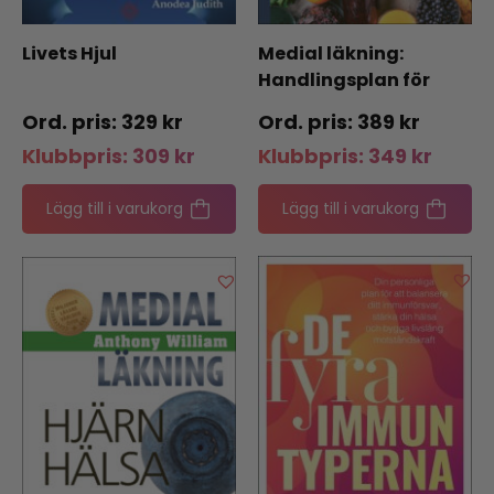
Livets Hjul
Medial läkning:
Handlingsplan för
hjärnhälsa
329
kr
389
kr
Klubbpris:
309
kr
Klubbpris:
349
kr
Lägg till i varukorg
Lägg till i varukorg