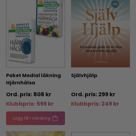
Paket Medial läkning
Självhjälp
Hjärnhälsa
808
kr
299
kr
Klubbpris:
599
kr
Klubbpris:
249
kr
Lägg till i varukorg