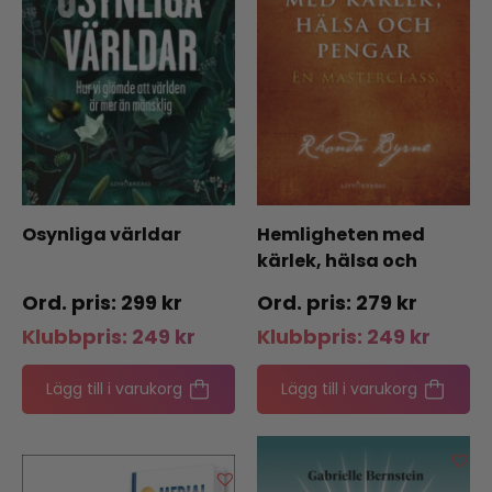
Osynliga världar
Hemligheten med
kärlek, hälsa och
pengar
299
kr
279
kr
Klubbpris:
249
kr
Klubbpris:
249
kr
Lägg till i varukorg
Lägg till i varukorg