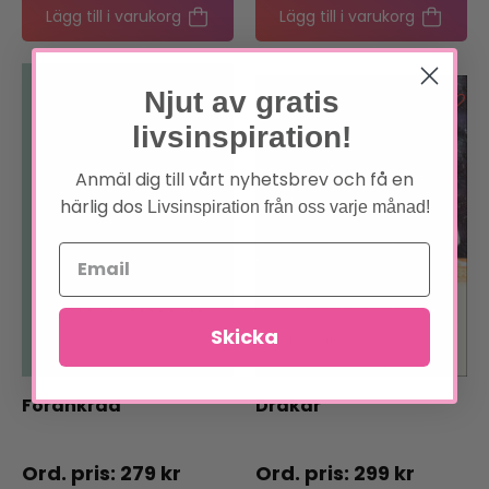
Lägg till i varukorg
Lägg till i varukorg
Njut av gratis
livsinspiration!
Anmäl dig till vårt nyhetsbrev och få en
härlig dos
Livsinspiration från oss varje månad!
Skicka
Förankrad
Drakar
279
kr
299
kr