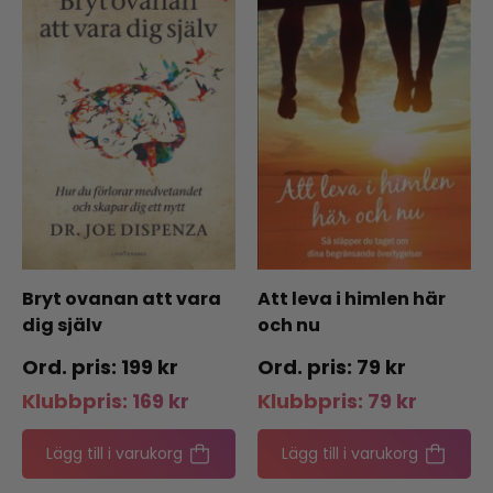
Bryt ovanan att vara
Att leva i himlen här
dig själv
och nu
199
kr
79
kr
Klubbpris:
169
kr
Klubbpris:
79
kr
Lägg till i varukorg
Lägg till i varukorg