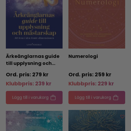
Ärkeänglarnas guide
Numerologi
till upplysning och…
279
kr
259
kr
Klubbpris:
239
kr
Klubbpris:
229
kr
Lägg till i varukorg
Lägg till i varukorg