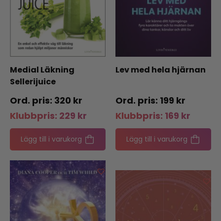
Medial Läkning
Lev med hela hjärnan
Sellerijuice
320
kr
199
kr
Klubbpris:
229
kr
Klubbpris:
169
kr
Lägg till i varukorg
Lägg till i varukorg