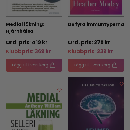
Medial läkning:
De fyra immuntyperna
Hjärnhälsa
419
kr
279
kr
Klubbpris:
369
kr
Klubbpris:
239
kr
Lägg till i varukorg
Lägg till i varukorg