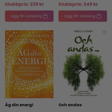
Klubbpris:
239
kr
Klubbpris:
249
kr
Lägg till i varukorg
Lägg till i varukorg
Äg din energi
Och andas