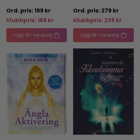
199
kr
279
kr
Klubbpris:
169
kr
Klubbpris:
239
kr
Lägg till i varukorg
Lägg till i varukorg