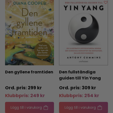
Den gyllene framtiden
Den fullständiga
guiden till Yin Yang
299
kr
309
kr
Klubbpris:
249
kr
Klubbpris:
254
kr
Lägg till i varukorg
Lägg till i varukorg