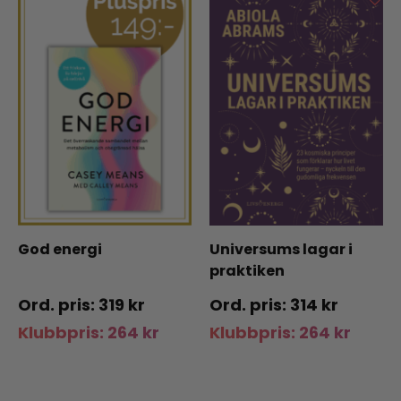
God energi
Universums lagar i
praktiken
319
kr
314
kr
Klubbpris:
264
kr
Klubbpris:
264
kr