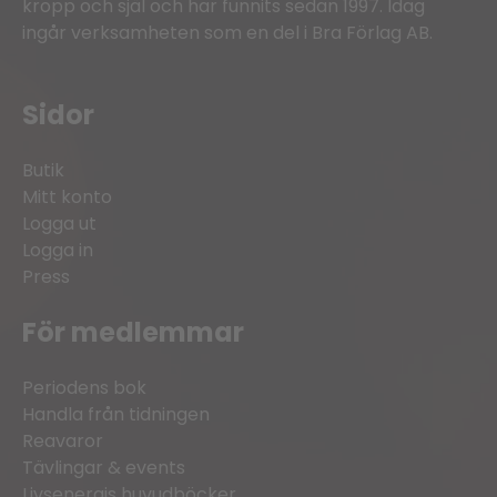
kropp och själ och har funnits sedan 1997. Idag
ingår verksamheten som en del i Bra Förlag AB.
Sidor
Butik
Mitt konto
Logga ut
Logga in
Press
För medlemmar
Periodens bok
Handla från tidningen
Reavaror
Tävlingar & events
Livsenergis huvudböcker