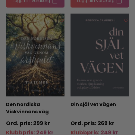
Lägg till i varukorg
Lägg till i varukorg
Den nordiska
Din själ vet vägen
Viskvinnans väg
genom årshjulet
299
kr
269
kr
Klubbpris:
249
kr
Klubbpris:
249
kr