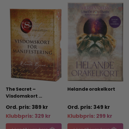
The Secret –
Helande orakelkort
Visdomskort …
389
kr
349
kr
Klubbpris:
329
kr
Klubbpris:
299
kr