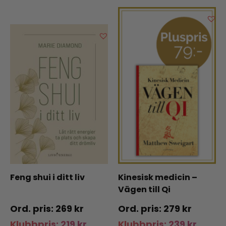
Feng shui i ditt liv
Kinesisk medicin –
Vägen till Qi
269
kr
279
kr
Klubbpris:
219
kr
Klubbpris:
239
kr