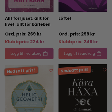
Allt för ljuset, allt för
Löftet
livet, allt för kärleken
269
kr
299
kr
Klubbpris:
224
kr
Klubbpris:
249
kr
Lägg till i varukorg
Lägg till i varukorg