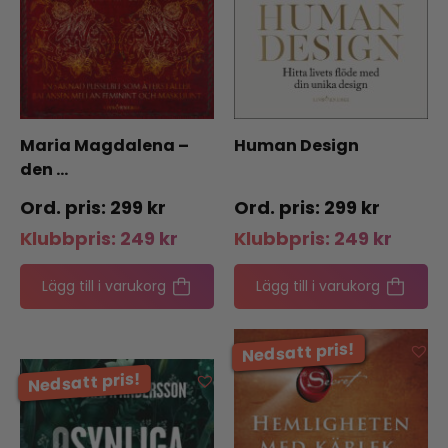
Maria Magdalena –
Human Design
den …
299
kr
299
kr
Klubbpris:
249
kr
Klubbpris:
249
kr
Lägg till i varukorg
Lägg till i varukorg