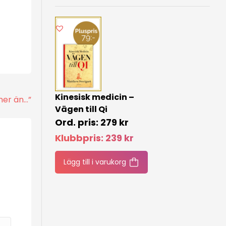
Kinesisk medicin –
mer än…”
Vägen till Qi
279
kr
Klubbpris:
239
kr
Lägg till i varukorg