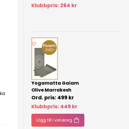
Klubbpris:
264
kr
Yogamatta Gaiam
Olive Marrakesh
ska
499
kr
Klubbpris:
449
kr
Lägg till i varukorg