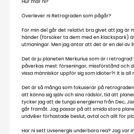
Hur mår ni?
Överlever ni Retrograden som pågår?
För min del går det relativt bra givet att jag ä
händer (försöker ta dem med en klackspark) äv
utmaningar. Men jag antar att det är en del av l
Det är ju planeten Merkurius som är i retrograd
påverkas mest: förseningar, missförstånd och d
vissa människor uppför sig som idioter?! It is al
Det är så många som fokuserar på retrogradens
att känna sig själv och sina rädslor, tid att pla
tycker jag att de tunga energierna från Dec, Ja
går framåt. Jag passar på att smida stora plane
undviker förhastade beslut, avtal och allt för p
Har ni sett Livsenergis underbara rea? Jag var