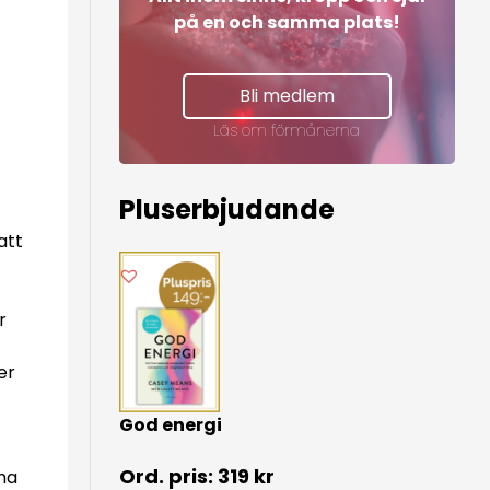
på en och samma plats!
Bli medlem
Läs om förmånerna
Pluserbjudande
att
r
er
God energi
319
kr
na