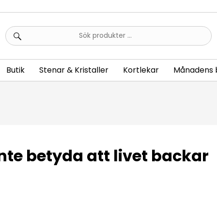
Sök
efter:
Butik
Stenar & Kristaller
Kortlekar
Månadens 
te betyda att livet backar