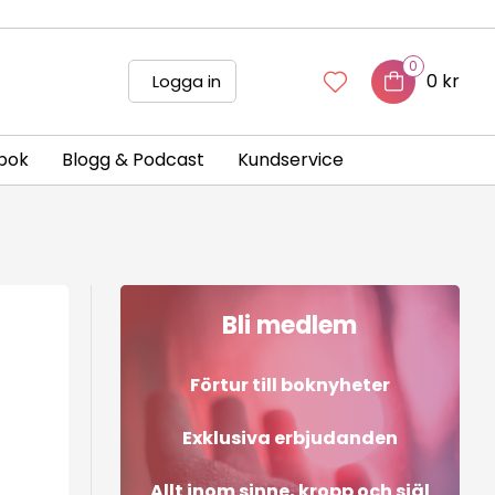
0
0 kr
Logga in
bok
Blogg & Podcast
Kundservice
Bli medlem
Förtur till boknyheter
Exklusiva erbjudanden
Allt inom sinne, kropp och själ