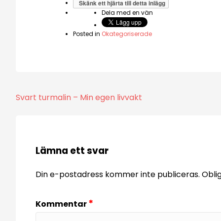
Skänk ett hjärta till detta inlägg
Dela med en vän
Posted in
Okategoriserade
Inläggsnavigering
Svart turmalin – Min egen livvakt
Lämna ett svar
Din e-postadress kommer inte publiceras.
Obli
*
Kommentar