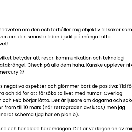
r medveten om den och förhåller mig objektiv till saker som
en om den senaste tiden bjudit på många tuffa
ivet!
 vilket betyder att resor, kommunikation och teknologi
atakrångel. Check på alla dem haha. Kanske upplever ni 
l mercury 😅
 negativa aspekter och glömmer bort de positiva: Tid fö
nera och tid för att försöka ta livet med humor. Överlag
n och Feb börjar lätta. Det är ljusare om dagarna och sak
r fram till 10 mars (när retrograden avslutas) men jag
lanerat schema (jag har en plan b).
 inne och handlade häromdagen. Det är verkligen en av mi