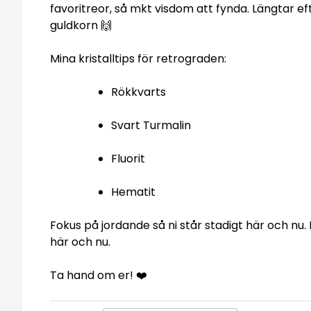
favoritreor, så mkt visdom att fynda. Längtar e
guldkorn 🙌
Mina kristalltips för retrograden:
Rökkvarts
Svart Turmalin
Fluorit
Hematit
Fokus på jordande så ni står stadigt här och n
här och nu.
Ta hand om er! ❤️