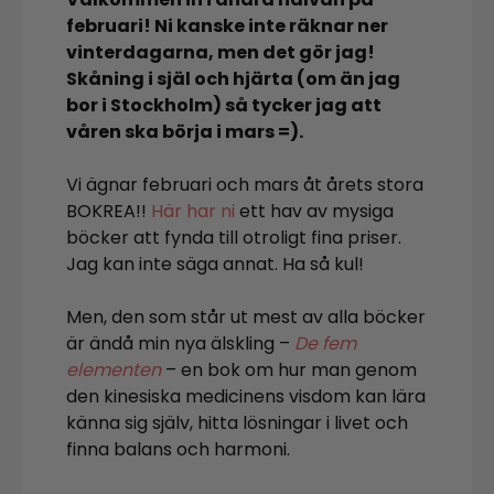
februari! Ni kanske inte räknar ner
vinterdagarna, men det gör jag!
Skåning i själ och hjärta (om än jag
bor i Stockholm) så tycker jag att
våren ska börja i mars =).
Vi ägnar februari och mars åt årets stora
BOKREA!!
Här har ni
ett hav av mysiga
böcker att fynda till otroligt fina priser.
Jag kan inte säga annat. Ha så kul!
Men, den som står ut mest av alla böcker
är ändå min nya älskling –
De fem
elementen
– en bok om hur man genom
den kinesiska medicinens visdom kan lära
känna sig själv, hitta lösningar i livet och
finna balans och harmoni.