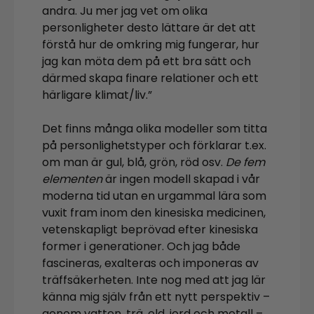
andra. Ju mer jag vet om olika
personligheter desto lättare är det att
förstå hur de omkring mig fungerar, hur
jag kan möta dem på ett bra sätt och
därmed skapa finare relationer och ett
härligare klimat/liv.”
Det finns många olika modeller som titta
på personlighetstyper och förklarar t.ex.
om man är gul, blå, grön, röd osv.
De fem
elementen
är ingen modell skapad i vår
moderna tid utan en urgammal lära som
vuxit fram inom den kinesiska medicinen,
vetenskapligt beprövad efter kinesiska
former i generationer. Och jag både
fascineras, exalteras och imponeras av
träffsäkerheten. Inte nog med att jag lär
känna mig själv från ett nytt perspektiv –
genom vatten, trä, eld, jord och metall –