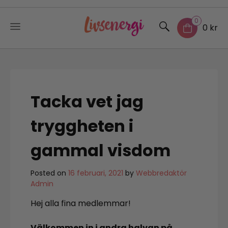
0
0 kr
Skip
to
content
Tacka vet jag
tryggheten i
gammal visdom
Posted on
16 februari, 2021
by
Webbredaktör
Admin
Hej alla fina medlemmar!
Välkommen in i andra halvan på