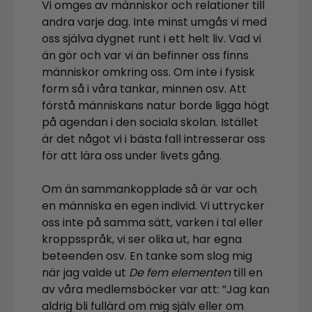
Vi omges av människor och relationer till
andra varje dag. Inte minst umgås vi med
oss själva dygnet runt i ett helt liv. Vad vi
än gör och var vi än befinner oss finns
människor omkring oss. Om inte i fysisk
form så i våra tankar, minnen osv. Att
förstå människans natur borde ligga högt
på agendan i den sociala skolan. Istället
är det något vi i bästa fall intresserar oss
för att lära oss under livets gång.
Om än sammankopplade så är var och
en människa en egen individ. Vi uttrycker
oss inte på samma sätt, varken i tal eller
kroppsspråk, vi ser olika ut, har egna
beteenden osv. En tanke som slog mig
när jag valde ut
De fem elementen
till en
av våra medlemsböcker var att: ”Jag kan
aldrig bli fullärd om mig själv eller om