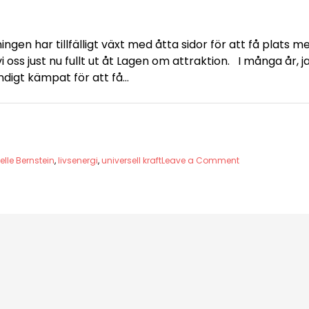
en har tillfälligt växt med åtta sidor för att få plats m
oss just nu fullt ut åt Lagen om attraktion. I många år, ja
ändigt kämpat för att få…
on
elle Bernstein
,
livsenergi
,
universell kraft
Leave a Comment
”Att
säga
ja
till
universum
är
som
att
vrida
på
en
kran…”