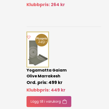
Klubbpris:
264
kr
Yogamatta Gaiam
Olive Marrakesh
499
kr
Klubbpris:
449
kr
Lägg till i varukorg