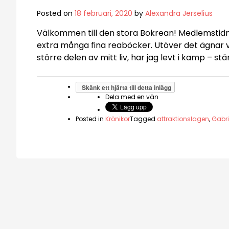
Posted on
18 februari, 2020
by
Alexandra Jerselius
Välkommen till den stora Bokrean! Medlemstidning
extra många fina reaböcker. Utöver det ägnar vi 
större delen av mitt liv, har jag levt i kamp – st
Skänk ett hjärta till detta inlägg
Dela med en vän
Posted in
Krönikor
Tagged
attraktionslagen
,
Gabri