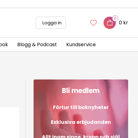
0
0 kr
Logga in
bok
Blogg & Podcast
Kundservice
Bli medlem
Förtur till boknyheter
Exklusiva erbjudanden
Allt inom sinne, kropp och själ