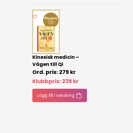
Kinesisk medicin –
Vägen till Qi
279
kr
Klubbpris:
239
kr
Lägg till i varukorg