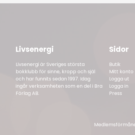
Livsenergi
Sidor
Livsenergi är Sveriges största
Butik
bokklubb för sinne, kropp och själ
Mitt konto
och har funnits sedan 1997. Idag
Logga ut
ingår verksamheten som en del i Bra
Logga in
Förlag AB.
Press
Medlemsförmåner