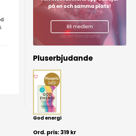
på en och samma plats!
ed
Bli medlem
,
Läs om förmånerna
Pluserbjudande
God energi
319
kr