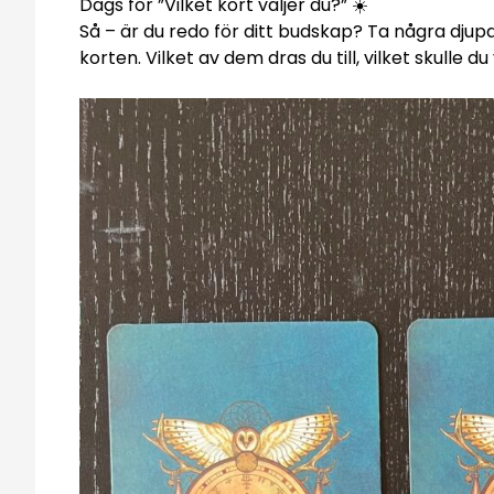
Dags för ”Vilket kort väljer du?” ☀️
Så – är du redo för ditt budskap? Ta några djup
korten. Vilket av dem dras du till, vilket skulle d