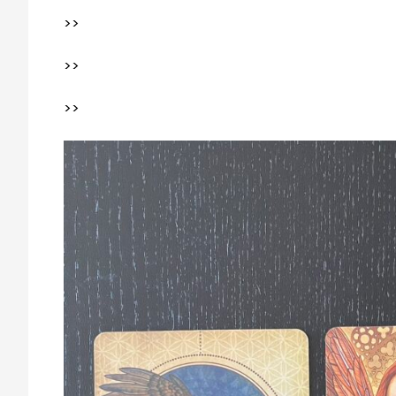
>>
>>
>>