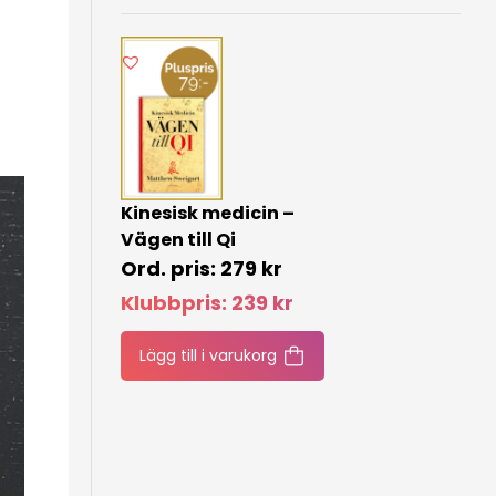
Kinesisk medicin –
Vägen till Qi
279
kr
Klubbpris:
239
kr
Lägg till i varukorg