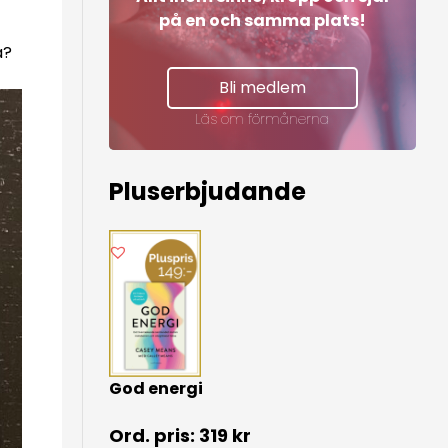
på en och samma plats!
a?
Bli medlem
Läs om förmånerna
Pluserbjudande
God energi
319
kr