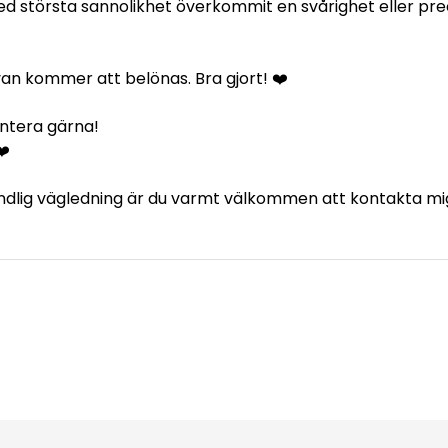
ed största sannolikhet överkommit en svårighet eller pre
ävan kommer att belönas. Bra gjort! ❤️
ntera gärna!
❤️
, andlig vägledning är du varmt välkommen att kontakta mi