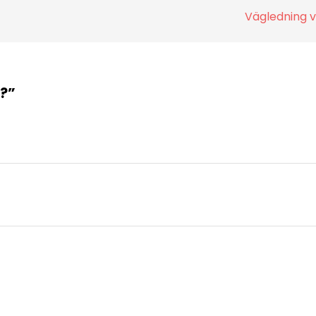
Vägledning 
u?
”