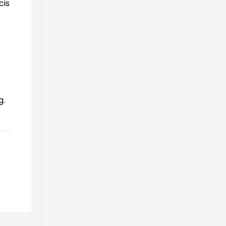
cis
g.