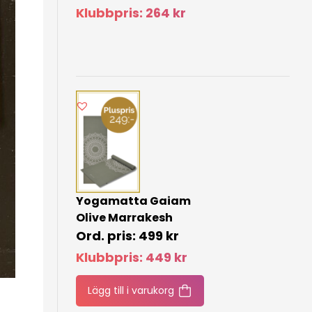
Klubbpris:
264
kr
Yogamatta Gaiam
Olive Marrakesh
499
kr
Klubbpris:
449
kr
Lägg till i varukorg