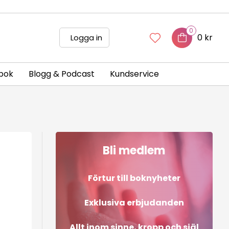
0
0 kr
Logga in
bok
Blogg & Podcast
Kundservice
Bli medlem
Förtur till boknyheter
Exklusiva erbjudanden
Allt inom sinne, kropp och själ