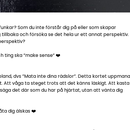
t funkar? Som du inte förstår dig på eller som skapar
tillbaka och försöka se det hela ur ett annat perspektiv.
perspektiv?
och ting ska ”make sense” ❤️
 ibland, dvs ”Mata inte dina rädslor”. Detta kortet uppman
t. Att våga ta steget trots att det känns läskigt. Att kasta
tt säga det där som du har på hjärtat, utan att vänta dig
åta dig älskas ❤️